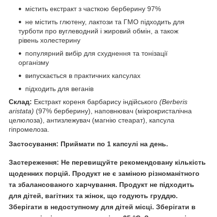
містить екстракт з часткою берберину 97%
не містить глютену, лактози та ГМО підходить для
турботи про вуглеводний і жировий обмін, а також
рівень холестерину
популярний вибір для схуднення та тонізації
організму
випускається в практичних капсулах
підходить для веганів
Склад:
Екстракт кореня барбарису індійського
(Berberis
aristata)
(97% берберину), наповнювач (мікрокристалічна
целюлоза), антизлежувач (магнію стеарат), капсула
гіпромелоза.
Застосування:
Приймати по 1 капсулі на день.
Застереження:
Не перевищуйте рекомендовану кількість
щоденних порцій. Продукт не є заміною різноманітного
та збалансованого харчування. Продукт не підходить
для дітей, вагітних та жінок, що годують груддю.
Зберігати в недоступному для дітей місці. Зберігати в