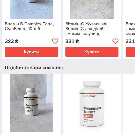
Вітамін B-Complex Forte,
Вітамін-С Жувальний
Віта
GymBeam, 90 таб
Вітамін С для дітей зі
комп
смаком полуниці,
смак
GymBeam, 120 таб
Gym
323
331
331
₴
₴
Купити
Купити
Подібні товари компанії