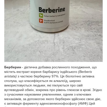
Берберин
- дієтична добавка рослинного походження, що
містить екстракт кореня барбарису індійського
(Berberis
aristata)
з часткою берберину 97%. Ця біологічно активна
сполука, що класифікується як алкалоїд, широко
використовується людьми, які піклуються про свій
вуглеводний обмін, зокрема про рівень глюкози в крові. Згідно
з сучасними науковими уявленнями, одним з ключових
механізмів, за допомогою якого берберин здійснює свою дію,
є активація ферменту аденозинмонофосфату (АМФ).Цей