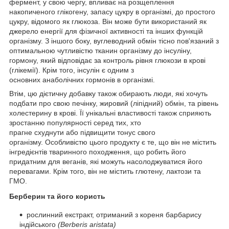
фермент, у свою чергу, впливає на розщеплення
накопиченого глікогену, запасу цукру в організмі, до простого
цукру, відомого як глюкоза. Він може бути використаний як
джерело енергії для фізичної активності та інших функцій
організму. З іншого боку, вуглеводний обмін тісно пов'язаний з
оптимальною чутливістю тканин організму до інсуліну,
гормону, який відповідає за контроль рівня глюкози в крові
(глікемії). Крім того, інсулін є одним з
основних анаболічних гормонів в організмі.
Втім, цю дієтичну добавку також обирають люди, які хочуть
подбати про свою печінку,
жировий (ліпідний) обмін, та рівень
холестерину в крові. Її унікальні властивості також сприяють
зростанню популярності серед тих, хто
прагне схуднути або підвищити тонус свого
організму.
Особливістю цього продукту є те, що він не містить
інгредієнтів тваринного походження, що робить його
придатним для веганів, які можуть насолоджуватися його
перевагами. Крім того, він не містить глютену, лактози та
ГМО.
Берберин та його користь
рослинний екстракт, отриманий з кореня барбарису
індійського
(Berberis aristata)