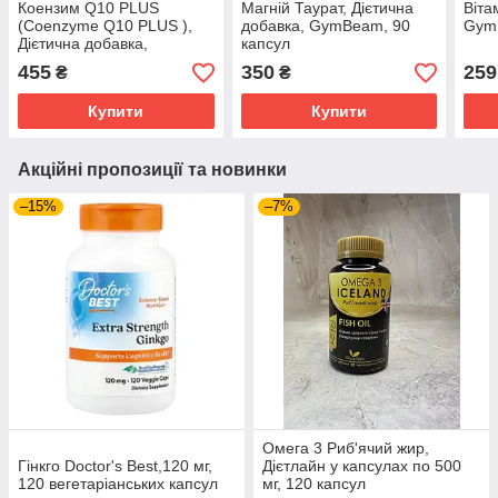
Коензим Q10 PLUS
Магній Таурат, Дієтична
Віта
(Coenzyme Q10 PLUS ),
добавка, GymBeam, 90
Gym
Дієтична добавка,
капсул
GymBeam, 60 капсул
455
350
259
₴
₴
Купити
Купити
Акційні пропозиції та новинки
–15%
–7%
Омега 3 Риб'ячий жир,
Гінкго Doctor's Best,120 мг,
Дієтлайн у капсулах по 500
120 вегетаріанських капсул
мг, 120 капсул