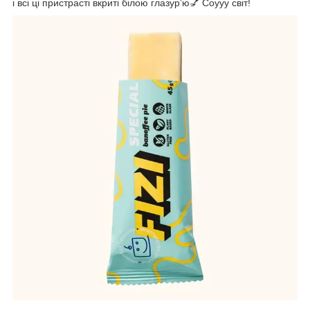
і всі ці пристрасті вкриті білою глазурʼю💅 Соууу світ!