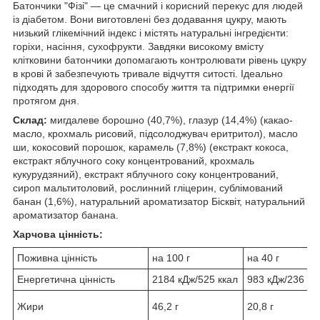
Батончики "Фізі" — це смачний і корисний перекус для людей
із діабетом. Вони виготовлені без додавання цукру, мають
низький глікемічний індекс і містять натуральні інгредієнти:
горіхи, насіння, сухофрукти. Завдяки високому вмісту
клітковини батончики допомагають контролювати рівень цукру
в крові й забезпечують тривале відчуття ситості. Ідеально
підходять для здорового способу життя та підтримки енергії
протягом дня.
Склад:
мигдалеве борошно (40,7%), глазур (14,4%) (какао-
масло, крохмаль рисовий, підсолоджувач еритритол), масло
ши, кокосовий порошок, карамель (7,8%) (екстракт кокоса,
екстракт яблучного соку концентрований, крохмаль
кукурудзяний), екстракт яблучного соку концентрований,
сироп мальтитоловий, рослинний гліцерин, сублімований
банан (1,6%), натуральний ароматизатор Бісквіт, натуральний
ароматизатор банана.
Харчова цінність:
Поживна цінність
на 100 г
на 40 г
Енергетична цінність
2184 кДж/525 ккал
983 кДж/236 кк
Жири
46,2 г
20,8 г