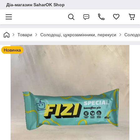
Діа-магазин SaharOK Shop
Товари
Солодощі, цукрозамінники, перекуси
Солодощ
Новинка