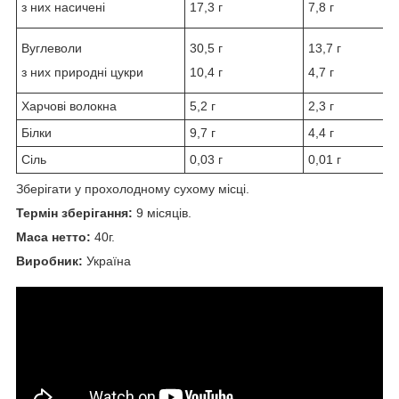
з них насичені
17,3 г
7,8 г
Вуглеволи
30,5 г
13,7 г
з них природні цукри
10,4 г
4,7 г
Харчові волокна
5,2 г
2,3 г
Білки
9,7 г
4,4 г
Сіль
0,03 г
0,01 г
Зберігати у прохолодному сухому місці.
Термін зберігання:
9 місяців.
Маса нетто:
40г.
Виробник:
Україна