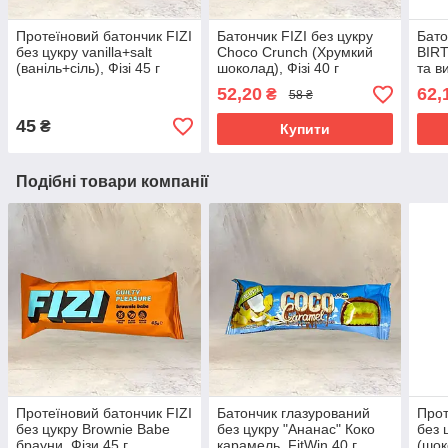
Протеїновий батончик FIZI
Батончик FIZI без цукру
Бато
без цукру vanilla+salt
Choco Crunch (Хрумкий
BIR
(ваніль+сіль), Фізі 45 г
шоколад), Фізі 40 г
та в
52,20
62,
₴
58 ₴
45
₴
Купити
Подібні товари компанії
Протеїновий батончик FIZI
Батончик глазурований
Прот
без цукру Brownie Babe
без цукру "Ананас" Коко
без 
брауни, Фізи 45 г
карамель, FitWin 40 г
(шок