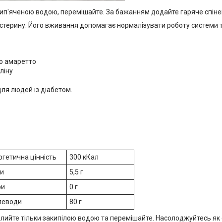
кип'яченою водою, перемішайте. За бажанням додайте гаряче спіне
естерину. Його вживання допомагає нормалізувати роботу системи
го амаретто
ліну
ля людей із діабетом.
ргетична цінність
300 кКал
ки
5,5 г
ри
0 г
леводи
80 г
алийте тільки закипілою водою та перемішайте. Насолоджуйтесь як є,