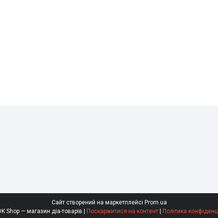
Сайт створений на маркетплейсі
Prom.ua
SaharOK Shop — магазин діа-товарів |
Поскаржитися на контент
|
Політика конфіденц