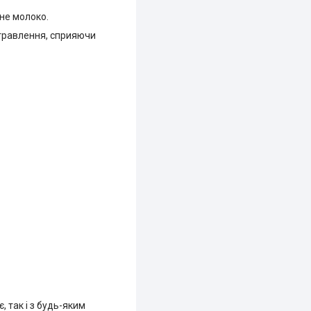
не молоко.
 травлення, сприяючи
 так і з будь-яким