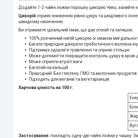
Додайте 1-2 чайні ложки порошку цикорію Чико, залийте 
Цикорій
сприяє зниженню рівня цукру та шкідливого хол
швидкому насиченню.
Ви отримаєте ідеальний смак, що дає спокій та затишок.
100% розчинний напій цикорію зі смаком мигдально
Багате природне джерело пребіотичного волокна іну
Підтримує здоров'я травлення та сприяє стільцю
Може допомогти покращити контроль цукру в крові д
Може сприяти втраті ваги
Багатий на кальцій
Природний. Без глютену, ГМО та молочних продуктів
Підходить для веганів та вегетаріанців
Харчова цінність на 100 г:
Ене
Біл
Жи
Вуг
Застосування:
покладіть одну-дві чайні ложки у чашку. З