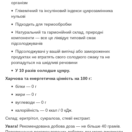
організм
Глікемічний та інсуліновий індекси цукрозамінника
нульові
Підходить для термообробки
Натуральний та гармонійний склад, природні
компоненти — все це ліквідує типовий смак
підсолоджувачів
Підсолоджувачі у вашій випічці або заморожених
продуктах не втратять свого солодкого смаку та не
розпадуться на шкідливі речовини
У 10 разів солодше цукру.
Харчова та енергетична цінність на 100 г:
білки — 0 г
жири — 0 г
вуглеводи — 0 г
калорійність — 0 ккал / 0 кДж.
Склад: еритрітол, сукралоза, стевії екстракт.
Увага!
Рекомендована добова доза — не більше 40 грамів.
Перевищення рекомендованих добових доз може викликати