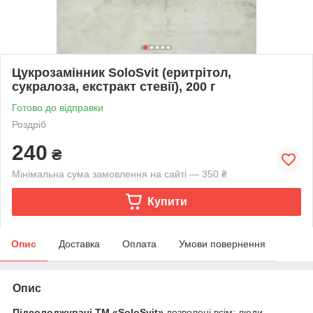
Цукрозамінник SoloSvit (еритрітол,
сукралоза, екстракт стевії), 200 г
Готово до відправки
Роздріб
240
₴
Мінімальна сума замовлення на сайті — 350 ₴
Купити
Опис
Доставка
Оплата
Умови повернення
Опис
Підсолоджувачі ТМ «SoloSvit»
дозволені всім: люди