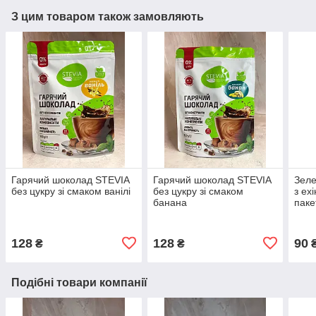
З цим товаром також замовляють
Гарячий шоколад STEVIA
Гарячий шоколад STEVIA
Зеле
без цукру зі смаком ванілі
без цукру зі смаком
з ех
банана
паке
128
128
90
₴
₴
Подібні товари компанії