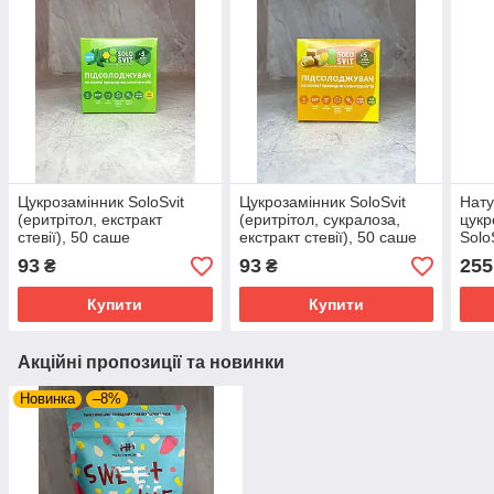
Цукрозамінник SoloSvit
Цукрозамінник SoloSvit
Нат
(еритрітол, екстракт
(еритрітол, сукралоза,
цукр
стевії), 50 саше
екстракт стевії), 50 саше
SoloS
93
93
255
₴
₴
Купити
Купити
Акційні пропозиції та новинки
Новинка
–8%