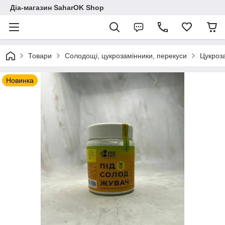
Діа-магазин SaharOK Shop
Товари
Солодощі, цукрозамінники, перекуси
Цукроз
Новинка