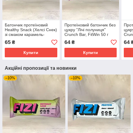
Батончик протеїновий
Протеїновий батончик без
Прот
Healthy Snack (Хелсі Снек)
цукру "Лічі полуниця"
цукр
зі смаком карамель-
Crunch Bar, FitWin 50 г
Crun
мигдаль у молочній
65
64
64
₴
₴
глазурі без цукру, 40 г
Купити
Купити
Акційні пропозиції та новинки
–10%
–10%