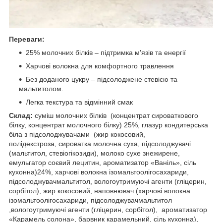
Переваги:
25% молочних білків – підтримка м'язів та енергії
Харчові волокна для комфортного травлення
Без доданого цукру – підсолоджене стевією та
мальтитолом.
Легка текстура та відмінний смак
Склад:
суміш молочних білків (концентрат сироваткового
білку, концентрат молочного білку) 25%, глазур кондитерська
біла з підсолоджувачами (жир кокосовий,
полідекстроза, сироватка молочна суха, підсолоджувачі
(мальтитол, стевіогікозиди), молоко сухе знежирене,
емульгатор соєвий лецитин, ароматизатор «Ваніль», сіль
кухонна)24%, харчові волокна ізомальтоолігосахариди,
підсолоджувачмальтитол, вологоутримуючі агенти (гліцерин,
сорбітол), жир кокосовий, наповнювач (харчові волокна
ізомальтоолігосахариди, підсолоджувачмальтитол
,вологоутримуючі агенти (гліцерин, сорбітол), ароматизатор
«Карамель солона», барвник карамельний, сіль кухонна),