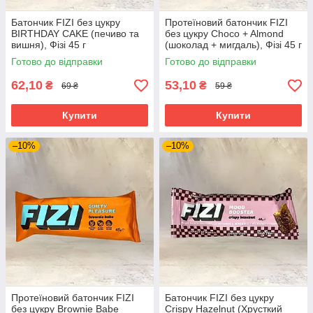
Батончик FIZI без цукру
Протеїновий батончик FIZI
BIRTHDAY CAKE (печиво та
без цукру Choco + Almоnd
вишня), Фізі 45 г
(шоколад + мигдаль), Фізі 45 г
Готово до відправки
Готово до відправки
62,10
53,10
₴
₴
69 ₴
59 ₴
Купити
Купити
–10%
–10%
Протеїновий батончик FIZI
Батончик FIZI без цукру
без цукру Brownie Babe
Crispy Hazelnut (Хрусткий