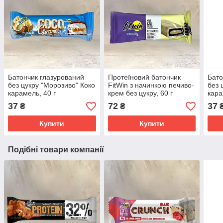
Батончик глазурований
Протеїновий батончик
Бато
без цукру "Морозиво" Коко
FitWin з начинкою печиво-
без 
карамель, 40 г
крем без цукру, 60 г
кара
37
72
37
₴
₴
Купити
Купити
Подібні товари компанії