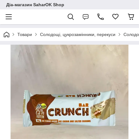
Діа-магазин SaharOK Shop
Товари
Солодощі, цукрозамінники, перекуси
Солодощ