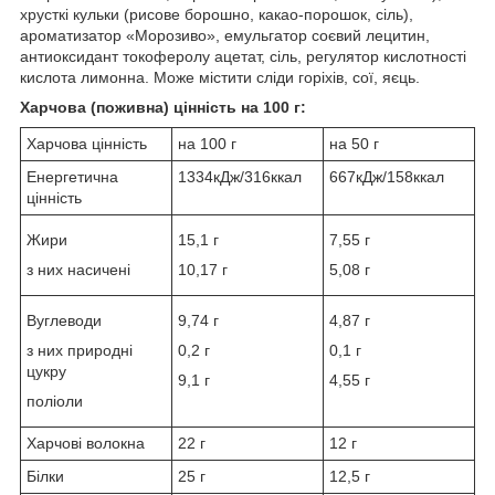
хрусткі кульки (рисове борошно, какао-порошок, сіль),
ароматизатор «Морозиво», емульгатор соєвий лецитин,
антиоксидант токоферолу ацетат, сіль, регулятор кислотності
кислота лимонна. Може містити сліди горіхів, сої, яєць.
Харчова (поживна) цінність на 100 г:
Харчова цінність
на 100 г
на 50 г
Енергетична
1334кДж/316ккал
667кДж/158ккал
цінність
Жири
15,1 г
7,55 г
з них насичені
10,17 г
5,08 г
Вуглеводи
9,74 г
4,87 г
з них природні
0,2 г
0,1 г
цукру
9,1 г
4,55 г
поліоли
Харчові волокна
22 г
12 г
Білки
25 г
12,5 г