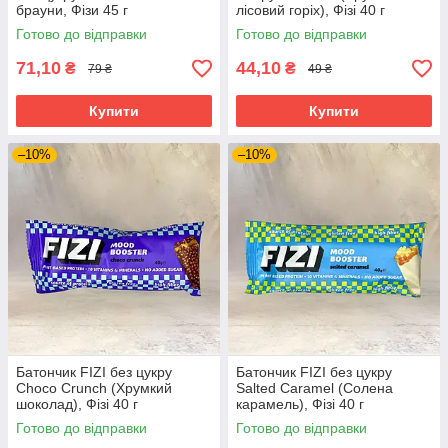
брауни, Фізи 45 г
лісовий горіх), Фізі 40 г
Готово до відправки
Готово до відправки
71,10
44,10
₴
₴
79 ₴
49 ₴
Купити
Купити
–10%
–10%
Батончик FIZI без цукру
Батончик FIZI без цукру
Choco Crunch (Хрумкий
Salted Caramel (Солена
шоколад), Фізі 40 г
карамель), Фізі 40 г
Готово до відправки
Готово до відправки