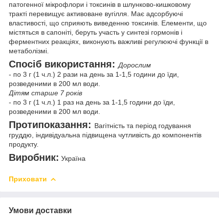
патогенної мікрофлори і токсинів в шлунково-кишковому
тракті перевищує активоване вугілля. Має адсорбуючі
властивості, що сприяють виведенню токсинів. Елементи, що
містяться в сапоніті, беруть участь у синтезі гормонів і
ферментних реакціях, виконують важливі регулюючі функції в
метаболізмі.
Спосіб використання:
Дорослим
- по 3 г (1 ч.л.) 2 рази на день за 1-1,5 години до їди,
розведеними в 200 мл води.
Дітям старше 7 років
- по 3 г (1 ч.л.) 1 раз на день за 1-1,5 години до їди,
розведеними в 200 мл води.
Протипоказання:
Вагітність та період годування
груддю, індивідуальна підвищена чутливість до компонентів
продукту.
Виробник:
Україна
Приховати
Умови доставки