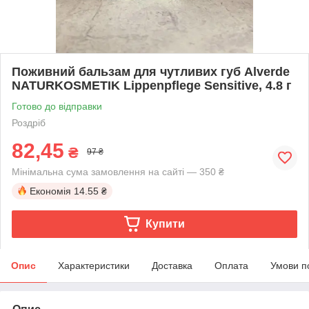
Поживний бальзам для чутливих губ Alverde
NATURKOSMETIK Lippenpflege Sensitive, 4.8 г
Готово до відправки
Роздріб
82,45
₴
97 ₴
Мінімальна сума замовлення на сайті — 350 ₴
Економія
14.55 ₴
Купити
Опис
Характеристики
Доставка
Оплата
Умови п