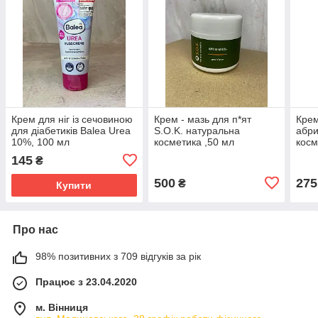
Крем для ніг із сечовиною
Крем - мазь для п*ят
Крем
для діабетиків Balea Urea
S.O.K. натуральна
абри
10%, 100 мл
косметика ,50 мл
косм
145
₴
500
275
₴
Купити
Про нас
98% позитивних з 709 відгуків за рік
Працює з 23.04.2020
м. Вінниця