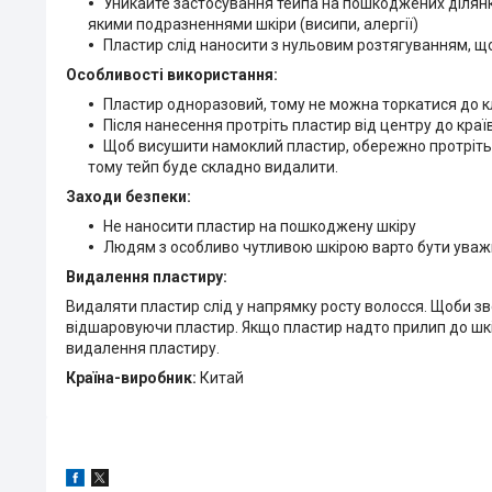
Уникайте застосування тейпа на пошкоджених ділянка
якими подразненнями шкіри (висипи, алергії)
Пластир слід наносити з нульовим розтягуванням, що
Особливості використання:
Пластир одноразовий, тому не можна торкатися до к
Після нанесення протріть пластир від центру до країв
Щоб висушити намоклий пластир, обережно протріть 
тому тейп буде складно видалити.
Заходи безпеки:
Не наносити пластир на пошкоджену шкіру
Людям з особливо чутливою шкірою варто бути уважн
Видалення пластиру:
Видаляти пластир слід у напрямку росту волосся. Щоби зве
відшаровуючи пластир. Якщо пластир надто прилип до шкі
видалення пластиру.
Країна-виробник:
Китай