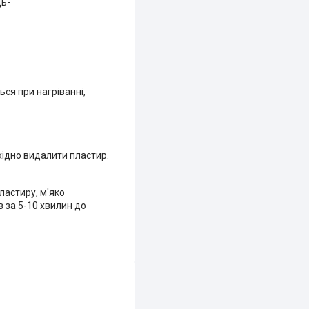
дь-
ся при нагріванні,
ідно видалити пластир.
ластиру, м'яко
 за 5-10 хвилин до