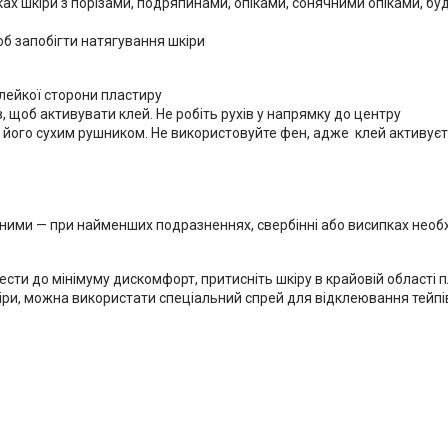
х шкіри з порізами, подряпинами, опіками, сонячними опіками, бу
б запобігти натягування шкіри
лейкої сторони пластиру
, щоб активувати клей. Не робіть рухів у напрямку до центру
його сухим рушником. Не використовуйте фен, адже клей активуєть
ими — при найменших подразненнях, свербінні або висипках необх
сти до мінімуму дискомфорт, притисніть шкіру в крайовій області п
ри, можна використати спеціальний спрей для відклеювання тейпів