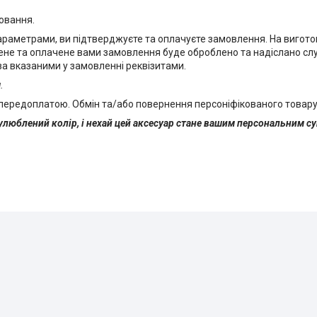
ювання.
раметрами, ви підтверджуєте та оплачуєте замовлення. На вигот
жене та оплачене вами замовлення буде оброблено та надіслано с
за вказаними у замовленні реквізитами.
.
 передоплатою. Обмін та/або повернення персоніфікованого товару
 улюблений колір, і нехай цей аксесуар стане вашим персональним с