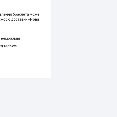
овлення браслета може
лужбою доставки
«Нова
 неможливі.
упутником.