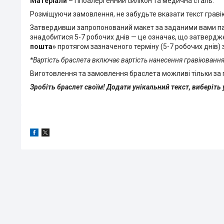
Матеріали
– гіпоалергенний силікон та медична сталь.
Розміщуючи замовлення, не забудьте вказати текст граві
Затвердивши запропонований макет за заданими вами па
знадобитися 5-7 робочих днів — це означає, що затверд
пошта»
протягом зазначеного терміну (5-7 робочих днів) 
*Вартість браслета включає вартість нанесення гравіювання
Виготовлення та замовлення браслета можливі тільки за
Зробіть браслет своїм! Додати унікальний текст, виберіть