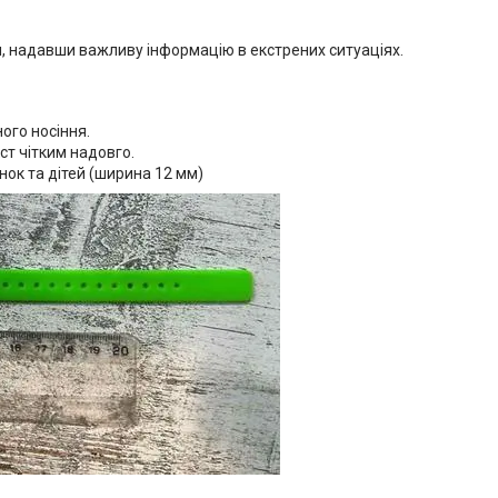
, надавши важливу інформацію в екстрених ситуаціях.
ого носіння.
кст чітким надовго.
нок та дітей (ширина 12 мм)