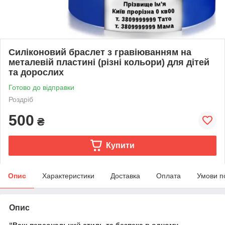
Силіконовий браслет з гравіюванням на
металевій пластині (різні кольори) для дітей
та дорослих
Готово до відправки
Роздріб
500
₴
Купити
Опис
Характеристики
Доставка
Оплата
Умови п
Опис
“Ваш персональний стиль та безпека в одному