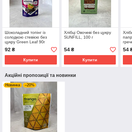
Шоколадний топінг із
Хлібці Овочеві без цукру
Хліб
солодкою стевією без
SUNFILL, 100 г
папр
цукру Green Leaf 90г
греч
92
54
54
₴
₴
Купити
Купити
Акційні пропозиції та новинки
Новинка
–20%