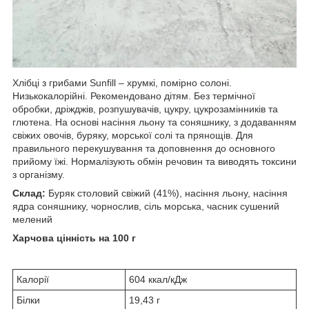
Хлібці з грибами Sunfill – хрумкі, помірно солоні.
Низькокалорійні. Рекомендовано дітям. Без термічної
обробки, дріжджів, розпушувачів, цукру, цукрозамінників та
глютена. На основі насіння льону та соняшнику, з додаванням
свіжих овочів, буряку, морської солі та прянощів. Для
правильного перекушування та доповнення до основного
прийому їжі. Нормалізують обмін речовин та виводять токсини
з організму.
Склад:
Буряк столовий свіжий (41%), насіння льону, насіння
ядра соняшнику, чорнослив, сіль морська, часник сушений
мелений
Харчова цінність на 100 г
Калорії
604 ккал/кДж
Білки
19,43 г