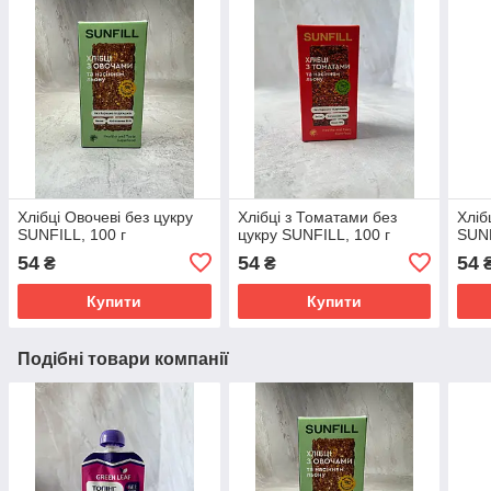
Хлібці Овочеві без цукру
Хлібці з Томатами без
Хліб
SUNFILL, 100 г
цукру SUNFILL, 100 г
SUNF
54
54
54
₴
₴
Купити
Купити
Подібні товари компанії