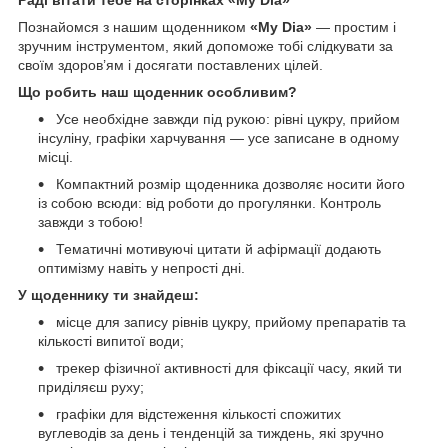
Познайомся з нашим щоденником
«My Dia»
— простим і
зручним інструментом, який допоможе тобі слідкувати за
своїм здоров’ям і досягати поставлених цілей.
Що робить наш щоденник особливим?
Усе необхідне завжди під рукою: рівні цукру, прийом
інсуліну, графіки харчування — усе записане в одному
місці.
Компактний розмір щоденника дозволяє носити його
із собою всюди: від роботи до прогулянки. Контроль
завжди з тобою!
Тематичні мотивуючі цитати й афірмації додають
оптимізму навіть у непрості дні.
У
щоденнику ти знайдеш:
місце для запису рівнів цукру, прийому препаратів та
кількості випитої води;
трекер фізичної активності для фіксації часу, який ти
приділяєш руху;
графіки для відстеження кількості спожитих
вуглеводів за день і тенденцій за тиждень, які зручно