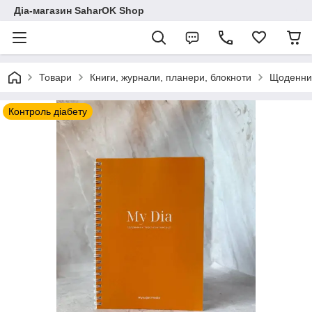
Діа-магазин SaharOK Shop
Товари
Книги, журнали, планери, блокноти
Щоденник
Контроль діабету