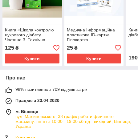
Книга «Школа контролю
Медична Інформаційна
Книг
цукрового діабету.
пластикова ID-картка
діаб
Частина 3. Технічна
Гіпокартка
підтримка»
125
25
₴
₴
190
Купити
Купити
Про нас
98% позитивних з 709 відгуків за рік
Працює з 23.04.2020
м. Вінниця
вул. Малиновського, 38 графік роботи фізичного
магазину: пн-пт з 10:00 - 19:00 сб-нд - вихідний, Вінниця,
Україна
Контакти