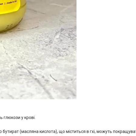
ь глюкози у крові.
 бутират (масляна кислота), що міститься в гхі, можуть покращув