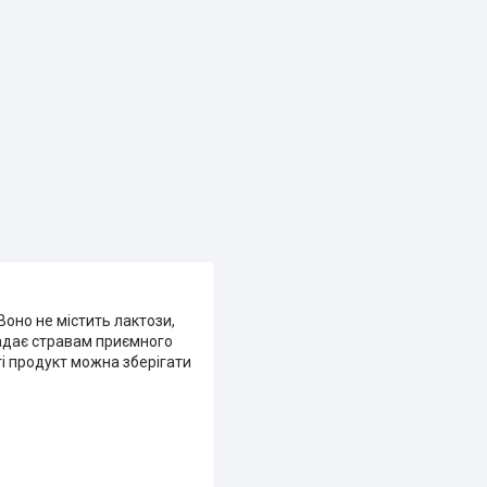
Воно не містить лактози,
надає стравам приємного
ті продукт можна зберігати