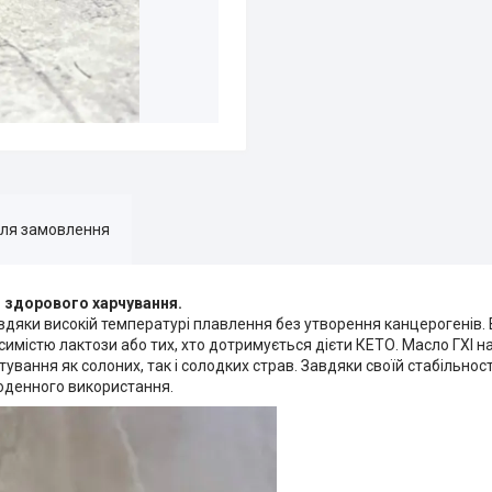
для замовлення
я здорового харчування.
вдяки високій температурі плавлення без утворення канцерогенів. 
имістю лактози або тих, хто дотримується дієти КЕТО. Масло ГХІ 
вання як солоних, так і солодких страв. Завдяки своїй стабільнос
щоденного використання.