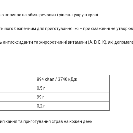
 впливає на обмін речовин і рівень цукру в крові.
ить його безпечним для приготування їжі – при смаженні не утворю
ить антиоксиданти та жиророзчинні витамини (A, D, E, K), які допом
894 кКал / 3740 кДж
0,5 г
99 г
0,2 г
ипікання та приготування страв на кожен день.