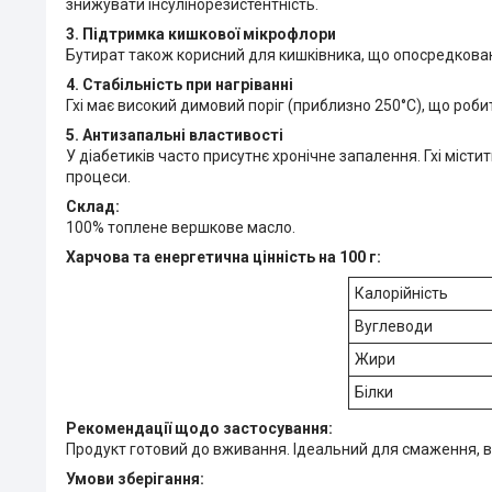
знижувати інсулінорезистентність.
3. Підтримка кишкової мікрофлори
Бутират також корисний для кишківника, що опосредковано
4. Стабільність при нагріванні
Гхі має високий димовий поріг (приблизно 250°C), що роб
5. Антизапальні властивості
У діабетиків часто присутнє хронічне запалення. Гхі міст
процеси.
Склад:
100% топлене вершкове масло.
Харчова та енергетична цінність на 100 г:
Калорійність
Вуглеводи
Жири
Білки
Рекомендації щодо застосування:
Продукт готовий до вживання. Ідеальний для смаження, в
Умови зберігання: