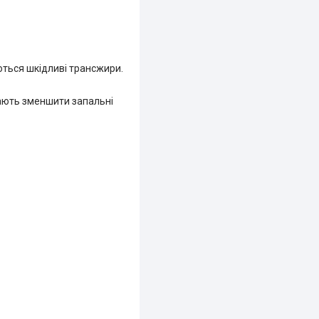
ються шкідливі трансжири.
агають зменшити запальні