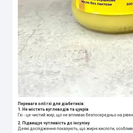
Переваги олії гхі для діабетиків:
1. Не містить вуглеводів та цукрів
Гхі - це чистий жир, що не впливає безпосередньо на рівен
2. Підвищує чутливість до інсуліну
Деякі дослідження показують, що жирні кислоти, особливо