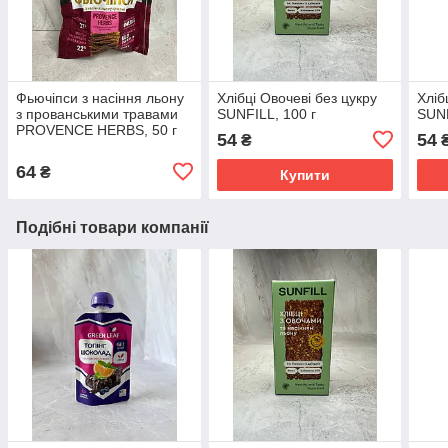
Фьючіпси з насіння льону
Хлібці Овочеві без цукру
Хліб
з прованськими травами
SUNFILL, 100 г
SUNF
PROVENCE HERBS, 50 г
54
54
₴
64
₴
Купити
Подібні товари компанії