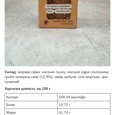
Склад:
морква свіжа, насіння льону, насіння ядра соняшнику,
гриби печериці свіжі (12,9%), свіжа цибуля, сіль морська, кріп
сушений
Харчова цінність на 100 г
Калорії
548,44 ккал/кДж
Білки
19,72 г
Жири
41,74 г