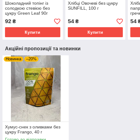
Шоколадний топінг із
Хлібці Овочеві без цукру
Хліб
солодкою стевією без
SUNFILL, 100 г
папр
цукру Green Leaf 90г
греч
92
54
54
₴
₴
Купити
Купити
Акційні пропозиції та новинки
Новинка
–20%
Хумус-снек з оливками без
цукру Frango, 40 г
Готово до відправки