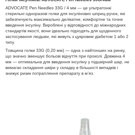
ADVOCATE Pen Needles 33G / 4 мм — це ультратонкі
стерильні одноразові голки для інсулінових шприц-ручок, які
забезпечують максимально делікатне, комфортне та точне
введення інсуліну. Вироблені у відповідності до міжнародних
стандартів якості, вони ідеально підходять для щоденного
застосування людьми, які живуть з цукровим діабетом 1 або 2
типу.
Товщина голки 33G (0,20 мм) — одна з найтонших на ринку,
що значно зменшує больові відчуття при проколі. Довжина 4
мм — оптимальна для введення інсуліну у підшкірний шар, не
вимагає складання шкіри у складку в більшості випадків і
знижує ризик потрапляння препарату в м’яз.