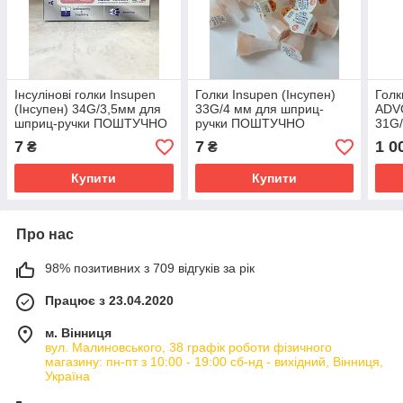
Інсулінові голки Insupen
Голки Insupen (Інсупен)
Голк
(Інсупен) 34G/3,5мм для
33G/4 мм для шприц-
ADV
шприц-ручки ПОШТУЧНО
ручки ПОШТУЧНО
31G/
7
7
1 0
₴
₴
Купити
Купити
Про нас
98% позитивних з 709 відгуків за рік
Працює з 23.04.2020
м. Вінниця
вул. Малиновського, 38 графік роботи фізичного
магазину: пн-пт з 10:00 - 19:00 сб-нд - вихідний, Вінниця,
Україна