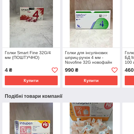
Голки Smart Fine 32G/4
Голки для інсулінових
Голк
мм (ПОШТУЧНО)
шприц-ручок 4 мм -
БД М
Novofine 32G новофайн
100 
100 шт
4
990
460
₴
₴
Купити
Купити
Подібні товари компанії