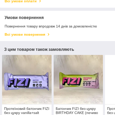
Всі умови оплати
Умови повернення
Повернення товару впродовж 14 днів за домовленістю
Всі умови повернення
З цим товаром також замовляють
Протеїновий батончик FIZI
Батончик FIZI без цукру
Прот
без цукру vanilla+salt
BIRTHDAY CAKE (печиво
без 