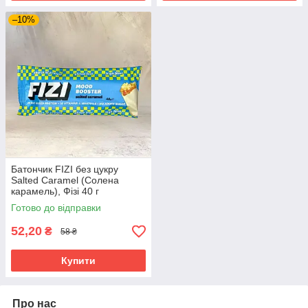
–10%
Батончик FIZI без цукру
Salted Caramel (Солена
карамель), Фізі 40 г
Готово до відправки
52,20
₴
58 ₴
Купити
Про нас