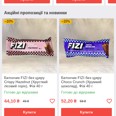
Акційні пропозиції та новинки
–10%
–10%
Батончик FIZI без цукру
Батончик FIZI без цукру
Crispy Hazelnut (Хрусткий
Choco Crunch (Хрумкий
лісовий горіх), Фізі 40 г
шоколад), Фізі 40 г
Готово до відправки
Готово до відправки
44,10
52,20
₴
₴
49 ₴
58 ₴
Купити
Купити