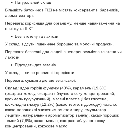
Натуральний склад
Більшість батончиків FIZI не містять консервантів, барвників,
ароматизаторів.
Перевага: корисніша для організму, менше навантаження на
печінку та ШКТ.
Без глютену та лактози
У складі відсутні пшеничне борошно та молочні продукти.
Перевага: безпечні для людей з непереносимістю глютена чи
лактози.
Підходять для веганів
У складі – лише рослинні інгредієнти.
Перевага: сумісні з дієтою веганської.
Склад:
ядра горіхів фундуку (40%), карамель (19,6%)
(екстракт кокосу, екстракт яблучного соку концентрований,
крохмаль кукурудзяний), вівсяні пластівці без глютена,
шоколадна глазур (12,2%) (какао терте, підсолодж) -масло,
какао-порошок зі зниженим вмістом жиру, емульгатор
лецитин, натуральний ароматизатор ваніль), какао-порошок
темний (7,8%), какао-масло, екстракт яблучного соку
концентрований, кокосове масло.