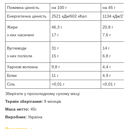
Поживна цінність
на 100 г
на 45 г
Енергетична цінність
2521 кДж/602 кКал
1134 кДж/271
Жири
46,3 г
20,8 г
з них насичені
17 г
7,6 г
Вуглеводи
31 г
14 г
з них поліоли
15 г
6,8 г
Харчові волокна
9,8 г
4,4 г
Білки
11 г
4,9 г
Сіль
<0,01 г
<0,01 г
Зберігати у прохолодному сухому місці.
Термін зберігання:
9 місяців.
Маса нетто:
45г.
Виробник:
Україна
Приховати