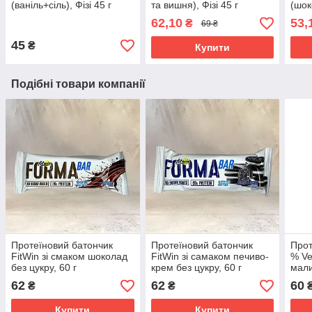
(ваніль+сіль), Фізі 45 г
та вишня), Фізі 45 г
(шок
45 г
62,10
53,
₴
69 ₴
45
₴
Купити
Подібні товари компанії
Протеїновий батончик
Протеїновий батончик
Прот
FitWin зі смаком шоколад
FitWin зі самаком печиво-
% Ve
без цукру, 60 г
крем без цукру, 60 г
мали
FitW
62
62
60
₴
₴
Купити
Купити