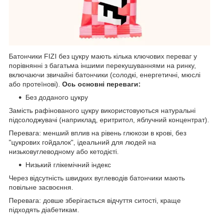
Батончики FIZI без цукру мають кілька ключових переваг у
порівнянні з багатьма іншими перекушуваннями на ринку,
включаючи звичайні батончики (солодкі, енергетичні, мюслі
або протеїнові).
Ось основні переваги:
Без доданого цукру
Замість рафінованого цукру використовуються натуральні
підсолоджувачі (наприклад, еритритол, яблучний концентрат).
Перевага: менший вплив на рівень глюкози в крові, без
"цукрових гойдалок", ідеальний для людей на
низьковуглеводному або кетодієті.
Низький глікемічний індекс
Через відсутність швидких вуглеводів батончики мають
повільне засвоєння.
Перевага: довше зберігається відчуття ситості, краще
підходять діабетикам.