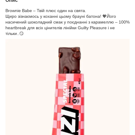
Опис
Brownie Babe – Твій плюс один на свята.
Щиро зізнаємось у коханні цьому брауні батона! 💖Його
насичений шоколадний смак у поєднанні з карамеллю – 100%
heartbreak для всіх цінителів лінійки Guilty Pleasure і не
тільки..😏