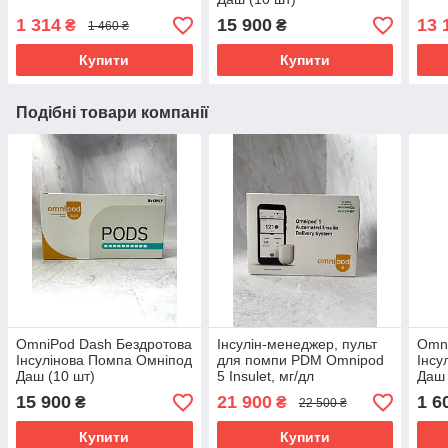
1 314
15 900
13 
₴
₴
1 460 ₴
Купити
Купити
Подібні товари компанії
OmniPod Dash Бездротова
Інсулін-менеджер, пульт
Omni
Інсулінова Помпа Омніпод
для помпи PDM Omnipod
Інсу
Даш (10 шт)
5 Insulet, мг/дл
Даш
15 900
21 900
1 6
₴
₴
22 500 ₴
Купити
Купити