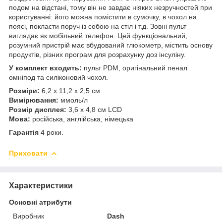
подом на відстані, тому він не завдає ніяких незручностей при
користуванні: його можна помістити в сумочку, в чохол на
поясі, покласти поруч із собою на стіл і т.д. Зовні пульт
виглядає як мобільний телефон. Цей функціональний,
розумний пристрій має вбудований глюкометр, містить основу
продуктів, різних програм для розрахунку доз інсуліну.
У комплект входить:
пульт PDM, оригінальний пенал
омніпод та силіконовий чохол.
Розміри:
6,2 x 11,2 x 2,5 см
Вимірювання:
ммоль/л
Розмір дисплея:
3,6 x 4,8 см LCD
Мова:
російська, англійська, німецька
Гарантія
4 роки.
Приховати
Характеристики
Основні атрибути
Виробник
Dash