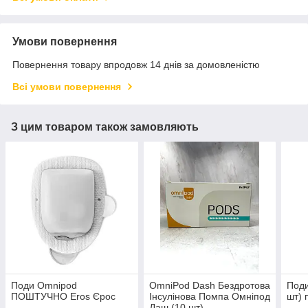
Умови повернення
Повернення товару впродовж 14 днів за домовленістю
Всі умови повернення
З цим товаром також замовляють
Поди Omnipod
OmniPod Dash Бездротова
Поди
ПОШТУЧНО Eros Єрос
Інсулінова Помпа Омніпод
шт) 
Даш (10 шт)