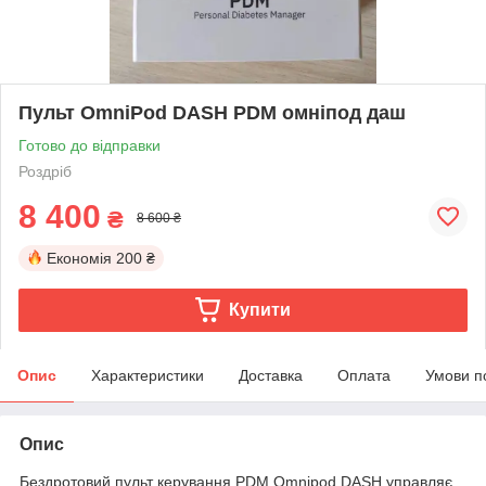
Пульт OmniPod DASH PDM омніпод даш
Готово до відправки
Роздріб
8 400
₴
8 600 ₴
Економія
200 ₴
Купити
Опис
Характеристики
Доставка
Оплата
Умови п
Опис
Бездротовий пульт керування PDM Omnipod DASH управляє