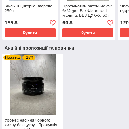
Інулін із цикорію Здорово,
Протеїновий батончик 25г
Яблу
250 г
% Vegan Bar Фісташка і
цукр
малина, БЕЗ ЦУКРУ, 60 г
FitWin
155
60
120
₴
₴
Купити
Купити
Акційні пропозиції та новинки
Новинка
–15%
Урбеч з насіння чорного
кмину без цукру, "Продукція,