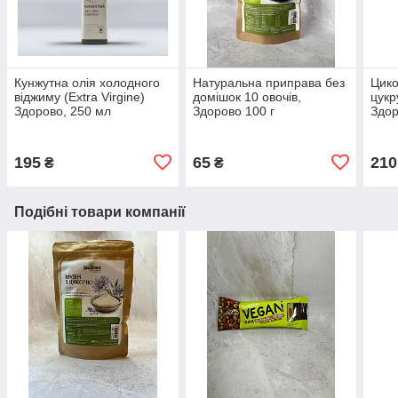
Кунжутна олія холодного
Натуральна приправа без
Цико
віджиму (Extra Virgine)
домішок 10 овочів,
цукр
Здорово, 250 мл
Здорово 100 г
Здор
195
65
210
₴
₴
Подібні товари компанії