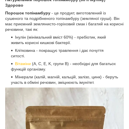
Здорово
Порошок топінамбуру
- це продукт, виготовлений із
сушеного та подрібненого топінамбуру (земляної груші). Він
має приємний землянисто-горіховий смак і багатий на корисні
речовини, такі як:
Інулін (мінімальний вміст 60%) - пребіотик, який
живить корисні кишкові бактерії.
Клітковина - покращує травлення і дає почуття
ситості.
Вітаміни
(A, C, E, K, групи B) - необхідні для багатьох
функцій організму.
Мінерали (калій, магній, кальцій, залізо, цинк) - беруть
участь в обміні речовин, зміцнюють імунітет.