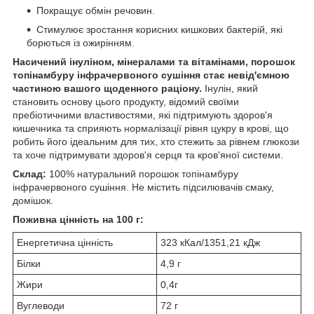
Покращує обмін речовин.
Стимулює зростання корисних кишкових бактерій, які
борються із ожирінням.
Насичений інуліном, мінералами та вітамінами, порошок
топінамбуру інфрачервоного сушіння стає невід'ємною
частиною вашого щоденного раціону.
Інулін, який
становить основу цього продукту, відомий своїми
пребіотичними властивостями, які підтримують здоров'я
кишечника та сприяють нормалізації рівня цукру в крові, що
робить його ідеальним для тих, хто стежить за рівнем глюкози
та хоче підтримувати здоров'я серця та кров'яної системи.
Склад:
100% натуральний порошок топінамбуру
інфрачервоного сушіння. Не містить підсилювачів смаку,
домішок.
Поживна цінність на 100 г:
Енергетична цінність
323 кКал/1351,21 кДж
Білки
4,9 г
Жири
0,4г
Вуглеводи
72 г