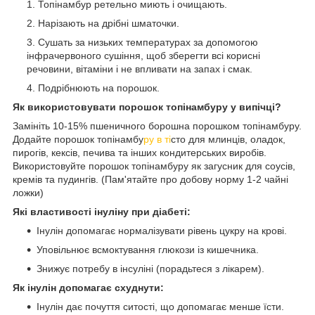
Топінамбур ретельно миють і очищають.
Нарізають на дрібні шматочки.
Сушать за низьких температурах за допомогою
інфрачервоного сушіння, щоб зберегти всі корисні
речовини, вітаміни і не впливати на запах і смак.
Подрібнюють на порошок.
Як використовувати порошок топінамбуру у випічці?
Замініть 10-15% пшеничного борошна порошком топінамбуру.
Додайте порошок топінамбу
ру в ті
сто для млинців, оладок,
пирогів, кексів, печива та інших кондитерських виробів.
Використовуйте порошок топінамбуру як загусник для соусів,
кремів та пудингів. (Пам'ятайте про добову норму 1-2 чайні
ложки)
Які властивості інуліну при діабеті:
Інулін допомагає нормалізувати рівень цукру на крові.
Уповільнює всмоктування глюкози із кишечника.
Знижує потребу в інсуліні (порадьтеся з лікарем).
Як інулін допомагає схуднути:
Інулін дає почуття ситості, що допомагає менше їсти.