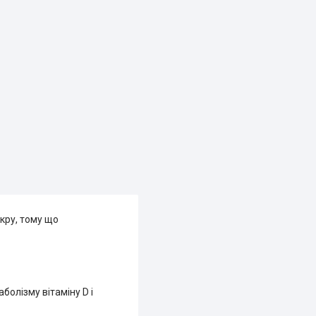
укру, тому що
болізму вітаміну D і