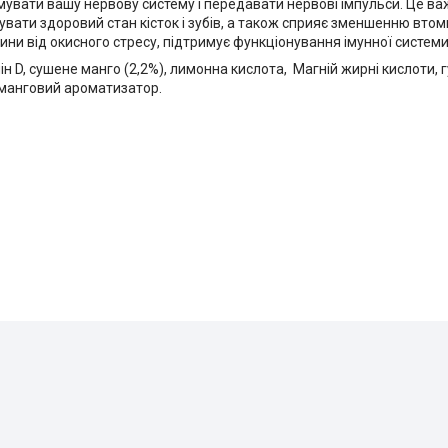
мувати вашу нервову систему і передавати нервові імпульси. Це в
вати здоровий стан кісток і зубів, а також сприяє зменшенню втом
тини від окисного стресу, підтримує функціонування імунної системи
амін D, сушене манго (2,2%), лимонна кислота, Магній жирні кислоти, 
 манговий ароматизатор.