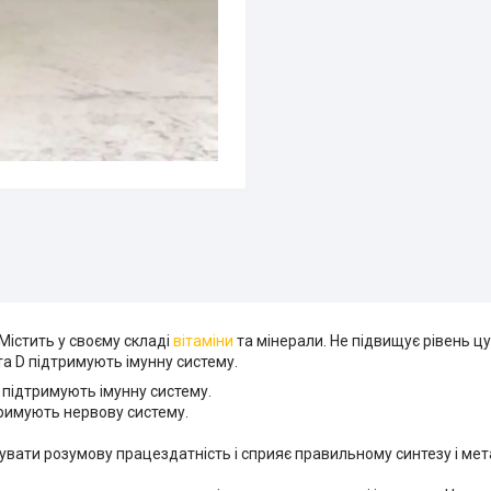
. Містить у своєму складі
вітаміни
та мінерали. Не підвищує рівень ц
та D підтримують імунну систему.
та підтримують імунну систему.
дтримують нервову систему.
вати розумову працездатність і сприяє правильному синтезу і мета