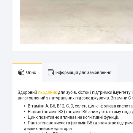
Опис
Інформація для замовлення
Здоровий
льодяник
для зубів, кісток і підтримки імунітету
виготовлений з натуральних підсолоджувачів. Вітаміни С 
Вітаміни А, В6, В12, С, D, селен, цинк і фолієва кисло
Ніацин (вітамін В3) і вітамін В6 знижують втому і пі
Цинк позитивно впливає на когнітивні функції.
Пантотенова кислота (вітамін В5) допомагає підтриму
деяких нейромедіаторів