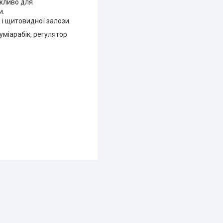
ажливо для
и.
 і щитовидної залози.
гуміарабік, регулятор