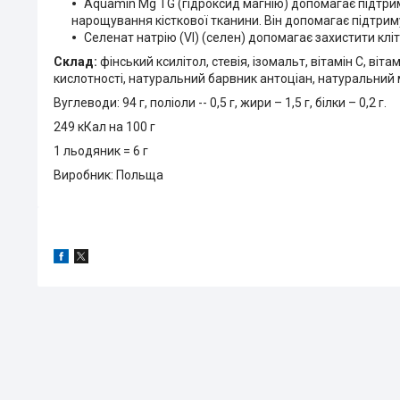
Aquamin Mg TG (гідроксид магнію) допомагає підтри
нарощування кісткової тканини. Він допомагає підтриму
Селенат натрію (VI) (селен) допомагає захистити клі
Склад:
фінський ксилітол, стевія, ізомальт, вітамін С, віт
кислотності, натуральний барвник антоціан, натуральний
Вуглеводи: 94 г, поліоли -- 0,5 г, жири – 1,5 г, білки – 0,2 г.
249 кКал на 100 г
1 льодяник = 6 г
Виробник: Польща