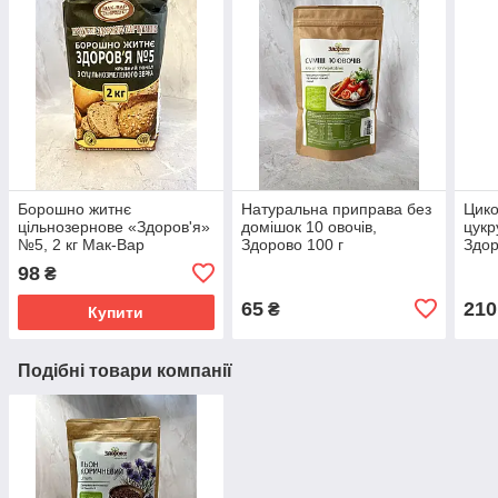
Борошно житнє
Натуральна приправа без
Цико
цільнозернове «Здоров'я»
домішок 10 овочів,
цукр
№5, 2 кг Мак-Вар
Здорово 100 г
Здор
98
₴
65
210
₴
Купити
Подібні товари компанії