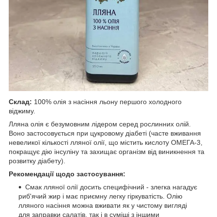
Склад:
100% олія з насіння льону першого холодного
віджиму.
Лляна олія є безумовним лідером серед рослинних олій.
Воно застосовується при цукровому діабеті (часте вживання
невеликої кількості лляної олії, що містить кислоту ОМЕГА-3,
покращує дію інсуліну та захищає організм від виникнення та
розвитку діабету).
Рекомендації щодо застосування:
Смак лляної олії досить специфічний - злегка нагадує
риб'ячий жир і має приємну легку гіркуватість. Олію
лляного насіння можна вживати як у чистому вигляді
для заправки салатів, так і в суміші з іншими