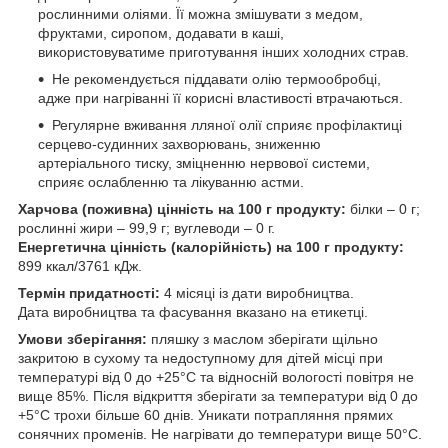
рослинними оліями. Її можна змішувати з медом,
фруктами, сиропом, додавати в каші,
використовуватиме приготування інших холодних страв.
Не рекомендується піддавати олію термообробці,
адже при нагріванні її корисні властивості втрачаються.
Регулярне вживання лляної олії сприяє профілактиці
серцево-судинних захворювань, зниженню
артеріального тиску, зміцненню нервової системи,
сприяє ослабленню та лікуванню астми.
Харчова (поживна) цінність на 100 г продукту:
білки – 0 г;
рослинні жири – 99,9 г; вуглеводи – 0 г.
Енергетична цінність (калорійність) на 100 г продукту:
899 ккал/3761 кДж.
Термін придатності:
4 місяці із дати виробництва.
Дата виробництва та фасування вказано на етикетці.
Умови зберігання:
пляшку з маслом зберігати щільно
закритою в сухому та недоступному для дітей місці при
температурі від 0 до +25°C та відносній вологості повітря не
вище 85%. Після відкриття зберігати за температури від 0 до
+5°C трохи більше 60 днів. Уникати потрапляння прямих
сонячних променів. Не нагрівати до температури вище 50°C.