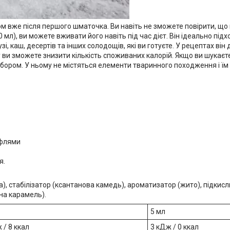
м вже після першого шматочка. Ви навіть не зможете повірити, що 
0 мл), ви можете вживати його навіть під час дієт. Він ідеально під
зі, каш, десертів та інших солодощів, які ви готуєте. У рецептах ві
у ви зможете знизити кількість споживаних калорій. Якщо ви шукає
вибором. У ньому не містяться елементи тваринного походження і 
афлями
я.
а), стабілізатор (ксантанова камедь), ароматизатор (жито), підкис
на карамель).
5 мл
 / 8 ккал
3 кДж / 0 ккал