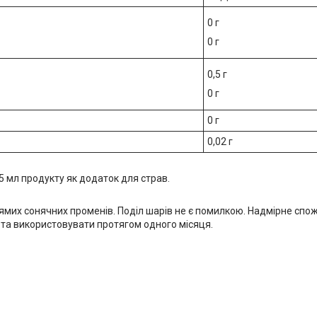
0 г
0 г
0,5 г
0 г
0 г
0,02 г
5 мл продукту як додаток для страв.
прямих сонячних променів. Поділ шарів не є помилкою. Надмірне с
 та використовувати протягом одного місяця.