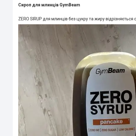
Сироп для млинців GymBeam
ZERO SIRUP для млинців без цукру та жиру відрізняється