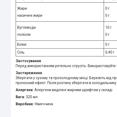
Жири
0 г
насичені жири
0 г
Вуглеводи
10 г
поліоли
0 г
Білки
0 г
Сіль
0,40 г
Застосування
Перед використанням ретельно струсіть. Використовуйте 
Застереження
Зберігати у сухому та прохолодному місці. Бережіть від 
проносний ефект. Після розтину зберігати в холодильнику
Алергени:
Алергени виділені жирним шрифтом у складі.
Вага:
320 мл
Виробник:
Німеччина