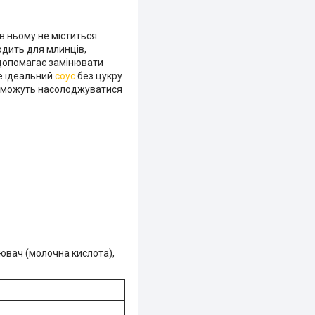
в ньому не міститься
ходить для млинців,
н допомагає замінювати
те ідеальний
соус
без цукру
їм можуть насолоджуватися
лювач (молочна кислота),