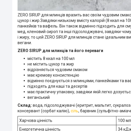
ZERO SIRUP для млинців вразить вас своїм чудовим смако
цукор і жир.Завдяки низькому вмісту калорій (8 ккал на 10
панкейків та вафель. Він також відмінно підходить для сму
мед, кленовий сироп та інші підсолоджувачі, завдяки чом
і жиру, то цей ZERO SIRUP для млинців стане ідеальним 
вегани.
ZERO SIRUP для млинців та його переваги
містить 8 ккал на 100 мл
не містить цукор та жир
відрізняється чудовим смаком
має кремову консистенцію
відмінно поєднується з млинцями, панкейками та в
підходять для каші та десертів
має практичну упаковку, завдяки якій легко дозуєтьс
веганський
Склад:
вода, підсолоджувачі (еритрит, мальтит, сукралоз
консервант (сорбат калію),
сіль
, барвник (сульфітно-аміач
Харчова цінність
100 мл
Енергетична цінність
34 кДж