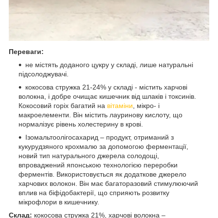
Переваги:
не містять доданого цукру у складі, лише натуральні
підсолоджувачі.
кокосова стружка 21-24% у складі - містить харчові
волокна, і добре очищає кишечник від шлаків і токсинів.
Кокосовий горіх багатий на
вітаміни
, мікро- і
макроелементи. Він містить лауринову кислоту, що
нормалізує рівень холестерину в крові.
Ізомальтоолігосахарид – продукт, отриманий з
кукурудзяного крохмалю за допомогою ферментації,
новий тип натурального джерела солодощі,
впроваджений японською технологією переробки
ферментів. Використовується як додаткове джерело
харчових волокон. Він має багаторазовий стимулюючий
вплив на біфідобактерії, що сприяють розвитку
мікрофлори в кишечнику.
Склад:
кокосова стружка 21%, харчові волокна –