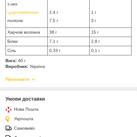
з них
цукрозамінники
2,4 г
1 г
поліоли
7,5 г
3 г
Харчові волокна
38 г
15 г
Білки
7,1 г
2,8 г
Сіль
0,33 г
0,1 г
Вага:
40 г
Виробник:
Україна
Приховати
Умови доставки
Нова Пошта
Укрпошта
Самовивіз