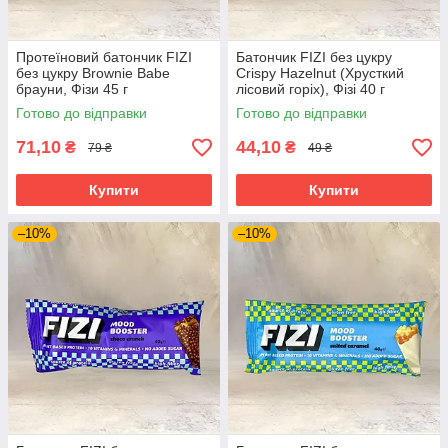
Протеїновий батончик FIZI
Батончик FIZI без цукру
без цукру Brownie Babe
Crispy Hazelnut (Хрусткий
брауни, Фізи 45 г
лісовий горіх), Фізі 40 г
Готово до відправки
Готово до відправки
71,10
44,10
₴
₴
79 ₴
49 ₴
Купити
Купити
–10%
–10%