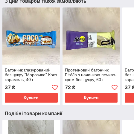
З цим товаром також замовляють
Батончик глазурований
Протеїновий батончик
Бато
без цукру "Морозиво" Коко
FitWin з начинкою печиво-
без 
карамель, 40 г
крем без цукру, 60 г
кара
37
72
37
₴
₴
Купити
Купити
Подібні товари компанії