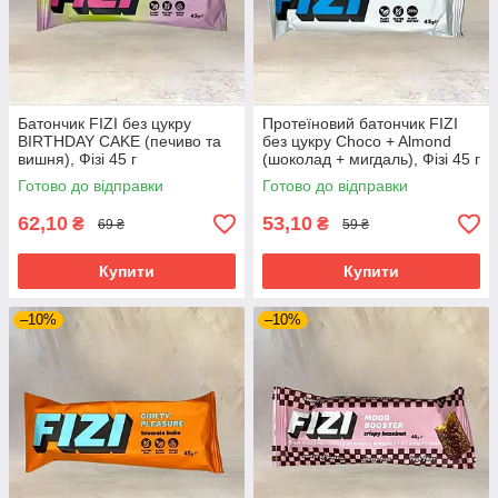
Батончик FIZI без цукру
Протеїновий батончик FIZI
BIRTHDAY CAKE (печиво та
без цукру Choco + Almоnd
вишня), Фізі 45 г
(шоколад + мигдаль), Фізі 45 г
Готово до відправки
Готово до відправки
62,10
53,10
₴
₴
69 ₴
59 ₴
Купити
Купити
–10%
–10%