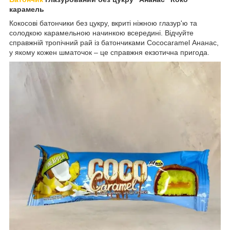
карамель
Кокосові батончики без цукру, вкриті ніжною глазур'ю та
солодкою карамельною начинкою всередині. Відчуйте
справжній тропічний рай із батончиками Cococaramel Ананас,
у якому кожен шматочок – це справжня екзотична пригода.