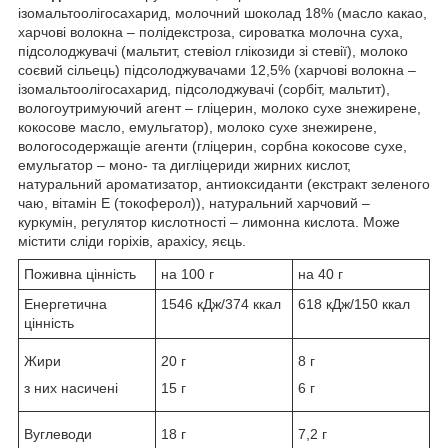
ізомальтоолігосахарид, молочний шоколад 18% (масло какао,
харчові волокна – полідекстроза, сироватка молочна суха,
підсолоджувачі (мальтит, стевіол глікозиди зі стевії), молоко
соєвий сільець) підсолоджувачами 12,5% (харчові волокна –
ізомальтоолігосахарид, підсолоджувачі (сорбіт, мальтит),
вологоутримуючий агент – гліцерин, молоко сухе знежирене,
кокосове масло, емульгатор), молоко сухе знежирене,
вологосодержащіе агенти (гліцерин, сорбна кокосове сухе,
емульгатор – моно- та дигліцериди жирних кислот,
натуральний ароматизатор, антиоксиданти (екстракт зеленого
чаю, вітамін E (токоферол)), натуральний харчовий –
куркумін, регулятор кислотності – лимонна кислота. Може
містити сліди горіхів, арахісу, яєць.
Поживна цінність
на 100 г
на 40 г
Енергетична
1546 кДж/374 ккал
618 кДж/150 ккал
цінність
Жири
20 г
8 г
з них насичені
15 г
6 г
Вуглеводи
18 г
7,2 г