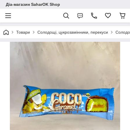
Діа-магазин SaharOK Shop
Товари
Солодощі, цукрозамінники, перекуси
Солодощ