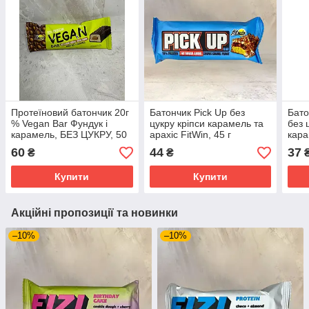
Протеїновий батончик 20г
Батончик Pick Up без
Бато
% Vegan Bar Фундук і
цукру кріпси карамель та
без 
карамель, БЕЗ ЦУКРУ, 50
арахіс FitWin, 45 г
кара
г FitWin
60
44
37
₴
₴
Купити
Купити
Акційні пропозиції та новинки
–10%
–10%