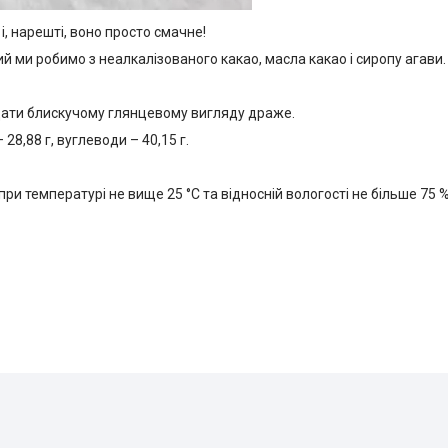
і, нарешті, воно просто смачне!
й ми робимо з неалкалізованого какао, масла какао і сиропу агави.
дати блискучому глянцевому вигляду драже.
– 28,88 г, вуглеводи – 40,15 г.
при температурі не вище 25 °C та відносній вологості не більше 75 %