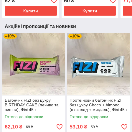
62
60
71,
₴
₴
Купити
Купити
Акційні пропозиції та новинки
–10%
–10%
Батончик FIZI без цукру
Протеїновий батончик FIZI
BIRTHDAY CAKE (печиво та
без цукру Choco + Almоnd
вишня), Фізі 45 г
(шоколад + мигдаль), Фізі 45 г
Готово до відправки
Готово до відправки
62,10
53,10
₴
₴
69 ₴
59 ₴