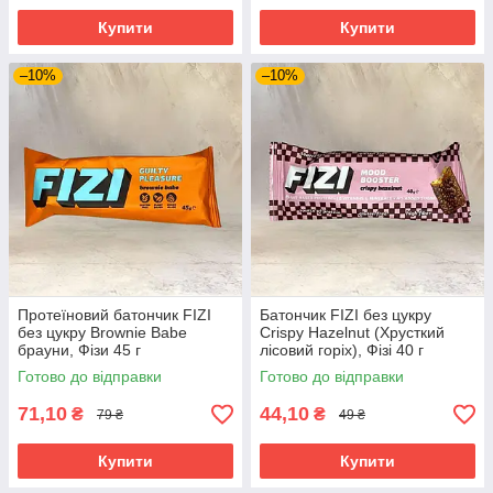
Купити
Купити
–10%
–10%
Протеїновий батончик FIZI
Батончик FIZI без цукру
без цукру Brownie Babe
Crispy Hazelnut (Хрусткий
брауни, Фізи 45 г
лісовий горіх), Фізі 40 г
Готово до відправки
Готово до відправки
71,10
44,10
₴
₴
79 ₴
49 ₴
Купити
Купити