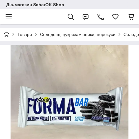
Діа-магазин SaharOK Shop
Товари
Солодощі, цукрозамінники, перекуси
Солодощ