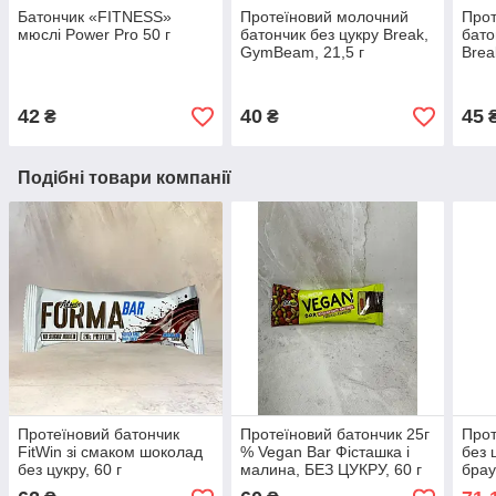
Батончик «FITNESS»
Протеїновий молочний
Прот
мюслі Power Pro 50 г
батончик без цукру Break,
бато
GymBeam, 21,5 г
Brea
42
40
45
₴
₴
Подібні товари компанії
Протеїновий батончик
Протеїновий батончик 25г
Прот
FitWin зі смаком шоколад
% Vegan Bar Фісташка і
без 
без цукру, 60 г
малина, БЕЗ ЦУКРУ, 60 г
брау
FitWin