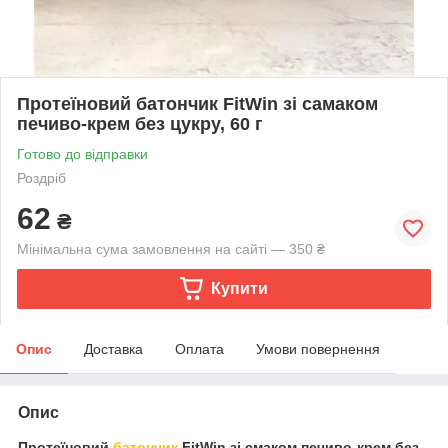
Протеїновий батончик FitWin зі самаком
печиво-крем без цукру, 60 г
Готово до відправки
Роздріб
62
₴
Мінімальна сума замовлення на сайті — 350 ₴
Купити
Опис
Доставка
Оплата
Умови повернення
Опис
Протеїновий
батончик
FitWin зі смаком печиво-крем без