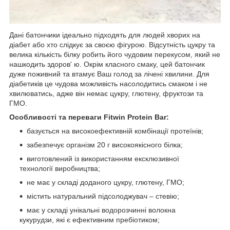
Дані батончики ідеально підходять для людей хворих на
діабет або хто слідкує за своєю фігурою. Відсутність цукру та
велика кількість білку робить його чудовим перекусом, який не
нашкодить здоров' ю. Окрім класного смаку, цей батончик
дуже поживний та втамує Ваш голод за лічені хвилини. Для
діабетиків це чудова можливість насолодитись смаком і не
хвилюватись, адже він немає цукру, глютену, фруктози та
ГМО.
Особливості та переваги Fitwin Protein Bar:
базується на високоефективній комбінації протеїнів;
забезпечує організм 20 г високоякісного білка;
виготовлений із використанням ексклюзивної
технології виробництва;
не має у складі доданого цукру, глютену, ГМО;
містить натуральний підсолоджувач – стевію;
має у складі унікальні водорозчинні волокна
кукурудзи, які є ефективним пребіотиком;