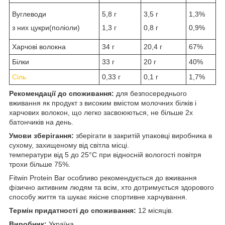
Вуглеводи
5,8 г
3,5 г
1,3%
з них цукри(поліоли)
1,3 г
0,8 г
0,9%
Харчові волокна
34 г
20,4 г
67%
Білки
33 г
20 г
40%
Сіль
0,33 г
0,1 г
1,7%
Рекомендації до споживання:
для безпосереднього
вживання як продукт з високим вмістом молочних білків і
харчових волокон, що легко засвоюються, не більше 2х
батончиків на день.
Умови зберігання:
зберігати в закритій упаковці виробника в
сухому, захищеному від світла місці.
температури від 5 до 25°С при відносній вологості повітря
трохи більше 75%.
Fitwin Protein Bar особливо рекомендується до вживання
фізично активним людям та всім, хто дотримується здорового
способу життя та шукає якісне спортивне харчування.
Термін придатності до споживання:
12 місяців.
Виробник:
Україна