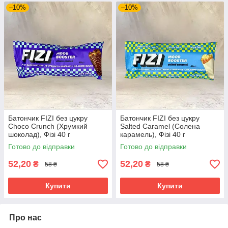
–10%
–10%
Батончик FIZI без цукру
Батончик FIZI без цукру
Choco Crunch (Хрумкий
Salted Caramel (Солена
шоколад), Фізі 40 г
карамель), Фізі 40 г
Готово до відправки
Готово до відправки
52,20
52,20
₴
₴
58 ₴
58 ₴
Купити
Купити
Про нас