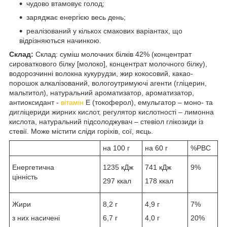
чудово втамовує голод;
заряджає енергією весь день;
реалізований у кількох смакових варіантах, що
відрізняються начинкою.
Склад:
Склад: суміш молочних білків 42% (концентрат
сироваткового білку [молоко], концентрат молочного білку),
водорозчинні волокна кукурудзи, жир кокосовий, какао-
порошок алкалізований, вологоутримуючі агенти (гліцерин,
мальтитол), натуральний ароматизатор, ароматизатор,
антиоксидант -
вітамін
E (токоферол), емульгатор – моно- та
дигліцериди жирних кислот, регулятор кислотності – лимонна
кислота, натуральний підсолоджувач – стевіол глікозиди із
стевії. Може містити сліди горіхів, сої, яєць.
на 100 г
на 60 г
%РВС
Енергетична
1235 кДж
741 кДж
9%
цінність
297 ккал
178 ккал
Жири
8,2 г
4,9 г
7%
з них насичені
6,7 г
4,0 г
20%