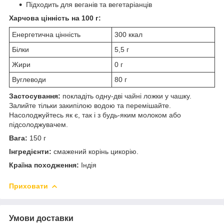
Підходить для веганів та вегетаріанців
Харчова цінність на 100 г:
Енергетична цінність
300 ккал
Білки
5,5 г
Жири
0 г
Вуглеводи
80 г
Застосування:
покладіть одну-дві чайні ложки у чашку.
Залийте тільки закипілою водою та перемішайте.
Насолоджуйтесь як є, так і з будь-яким молоком або
підсолоджувачем.
Вага:
150 г
Інгредієнти:
смажений корінь цикорію.
Країна походження:
Індія
Приховати
Умови доставки