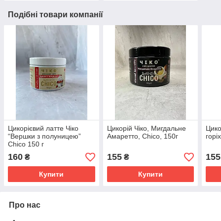
Подібні товари компанії
Цикорієвий латте Чіко
Цикорій Чіко, Мигдальне
Цико
“Вершки з полуницею”
Амаретто, Chico, 150г
горі
Chico 150 г
160
155
155
₴
₴
Купити
Купити
Про нас