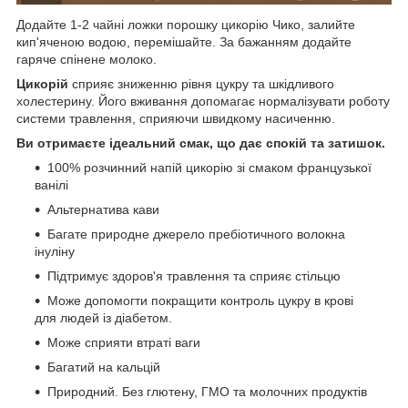
Додайте 1-2 чайні ложки порошку цикорію Чико, залийте
кип'яченою водою, перемішайте. За бажанням додайте
гаряче спінене молоко.
Цикорій
сприяє зниженню рівня цукру та шкідливого
холестерину. Його вживання допомагає нормалізувати роботу
системи травлення, сприяючи швидкому насиченню.
Ви отримаєте ідеальний смак, що дає спокій та затишок.
100% розчинний напій цикорію зі смаком французької
ванілі
Альтернатива кави
Багате природне джерело пребіотичного волокна
інуліну
Підтримує здоров'я травлення та сприяє стільцю
Може допомогти покращити контроль цукру в крові
для людей із діабетом.
Може сприяти втраті ваги
Багатий на кальцій
Природний. Без глютену, ГМО та молочних продуктів