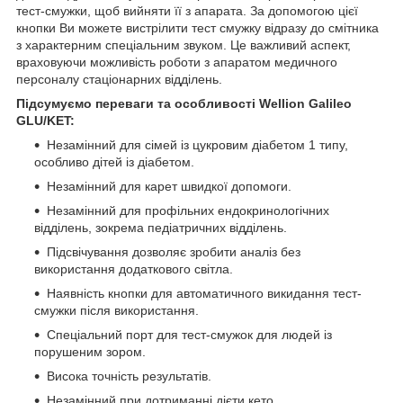
тест-смужки, щоб вийняти її з апарата. За допомогою цієї
кнопки Ви можете вистрілити тест смужку відразу до смітника
з характерним спеціальним звуком. Це важливий аспект,
враховуючи можливість роботи з апаратом медичного
персоналу стаціонарних відділень.
Підсумуємо переваги та особливості Wellion Galileo
GLU/KET:
Незамінний для сімей із цукровим діабетом 1 типу,
особливо дітей із діабетом.
Незамінний для карет швидкої допомоги.
Незамінний для профільних ендокринологічних
відділень, зокрема педіатричних відділень.
Підсвічування дозволяє зробити аналіз без
використання додаткового світла.
Наявність кнопки для автоматичного викидання тест-
смужки після використання.
Спеціальний порт для тест-смужок для людей із
порушеним зором.
Висока точність результатів.
Незамінний при дотриманні дієти кето.