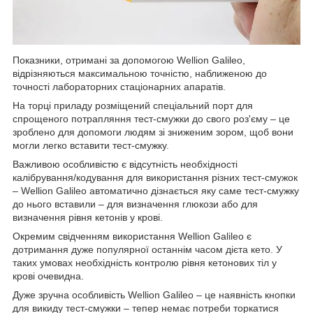
Показники, отримані за допомогою Wellion Galileo,
відрізняються максимальною точністю, наближеною до
точності лабораторних стаціонарних апаратів.
На торці приладу розміщений спеціальний порт для
спрощеного потрапляння тест-смужки до свого роз'єму – це
зроблено для допомоги людям зі зниженим зором, щоб вони
могли легко вставити тест-смужку.
Важливою особливістю є відсутність необхідності
калібрування/кодування для використання різних тест-смужок
– Wellion Galileo автоматично дізнається яку саме тест-смужку
до нього вставили – для визначення глюкози або для
визначення рівня кетонів у крові.
Окремим свідченням використання Wellion Galileo є
дотримання дуже популярної останнім часом дієта кето. У
таких умовах необхідність контролю рівня кетонових тіл у
крові очевидна.
Дуже зручна особливість Wellion Galileo – це наявність кнопки
для викиду тест-смужки – тепер немає потреби торкатися