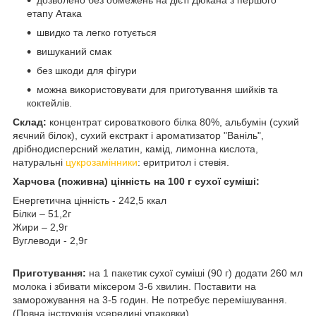
етапу Атака
швидко та легко готується
вишуканий смак
без шкоди для фігури
можна використовувати для приготування шийків та
коктейлів.
Склад:
концентрат сироваткового білка 80%, альбумін (сухий
яєчний білок), сухий екстракт і ароматизатор "Ваніль",
дрібнодисперсний желатин, камід, лимонна кислота,
натуральні
цукрозамінники
: еритритол і стевія.
Харчова (поживна) цінність на 100 г сухої суміші:
Енергетична цінність - 242,5 ккал
Білки – 51,2г
Жири – 2,9г
Вуглеводи - 2,9г
Приготування:
на 1 пакетик сухої суміші (90 г) додати 260 мл
молока і збивати міксером 3-6 хвилин. Поставити на
заморожування на 3-5 годин. Не потребує перемішування.
(Повна інструкція усередині упаковки).