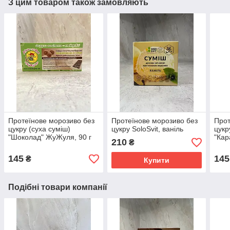
З цим товаром також замовляють
Протеїнове морозиво без
Протеїнове морозиво без
Прот
цукру (суха суміш)
цукру SoloSvit, ваніль
цукр
"Шоколад" ЖуЖуля, 90 г
"Кар
210
₴
145
145
₴
Купити
Подібні товари компанії