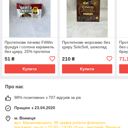
Протеїнове печиво FitWin
Протеїнове морозиво без
Прот
фундук і солона карамель
цукру SoloSvit, шоколад
без 
без цукру, 25% протеїна
брау
40г
51
210
71,
₴
₴
Купити
Купити
Про нас
98% позитивних з 707 відгуків за рік
Працює з 23.04.2020
м. Вінниця
вул. Малиновського, 38 графік роботи фізичного
магазину: пн-пт з 10:00 - 19:00 сб-нд - вихідний, Вінниця,