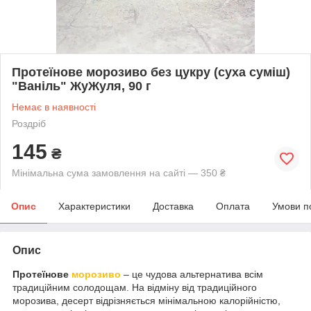
Протеїнове морозиво без цукру (суха суміш)
"Ваніль" ЖуЖуля, 90 г
Немає в наявності
Роздріб
145
₴
Мінімальна сума замовлення на сайті — 350 ₴
Опис
Характеристики
Доставка
Оплата
Умови п
Опис
Протеїнове
морозиво
– це чудова альтернатива всім
традиційним солодощам. На відміну від традиційного
морозива, десерт відрізняється мінімальною калорійністю,