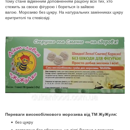
тому стане відмінним доповненням раціону всіх тих, хто
стежить за своєю фігурою і бореться із зайвою
вагою. Морозиво без цукру. На натуральних замінниках цукру
еритритолі та стевіозіді.
Переваги високобілкового морозива від ТМ ЖуЖуля:
без цукру
дозволено без обмежень на дієті Дюкана з першого