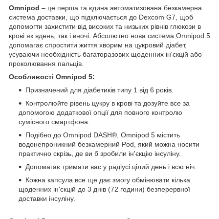
Omnipod
– це перша та єдина автоматизована безкамерна
система доставки, що підключається до Dexcom G7, щоб
допомогти захистити від високих та низьких рівнів глюкози в
крові як вдень, так і вночі. Абсолютно нова система Omnipod 5
допомагає спростити життя хворим на цукровий діабет,
усуваючи необхідність багаторазових щоденних ін'єкцій або
проколювання пальців.
Особливості Omnipod 5:
Призначений для діабетиків типу 1 від 6 років.
Контролюйте рівень цукру в крові та дозуйте все за
допомогою додаткової опції для повного контролю
сумісного смартфона.
Подібно до Omnipod DASH®️, Omnipod 5 містить
водонепроникний безкамерний Pod, який можна носити
практично скрізь, де ви б зробили ін'єкцію інсуліну.
Допомагає тримати вас у радіусі цілий день і всю ніч.
Кожна капсула все ще дає змогу обмінювати кілька
щоденних ін'єкцій до 3 днів (72 години) безперервної
доставки інсуліну.