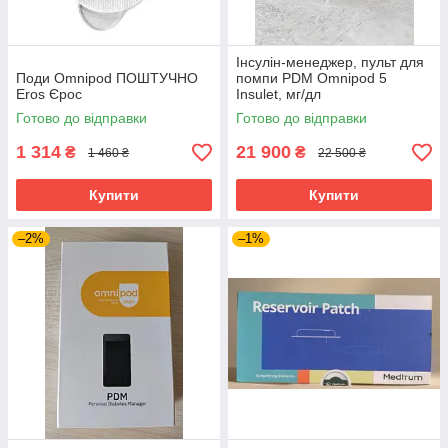
Інсулін-менеджер, пульт для
Поди Omnipod ПОШТУЧНО
помпи PDM Omnipod 5
Eros Єрос
Insulet, мг/дл
Готово до відправки
Готово до відправки
1 314
21 900
₴
₴
1 460 ₴
22 500 ₴
Купити
Купити
–2%
–1%