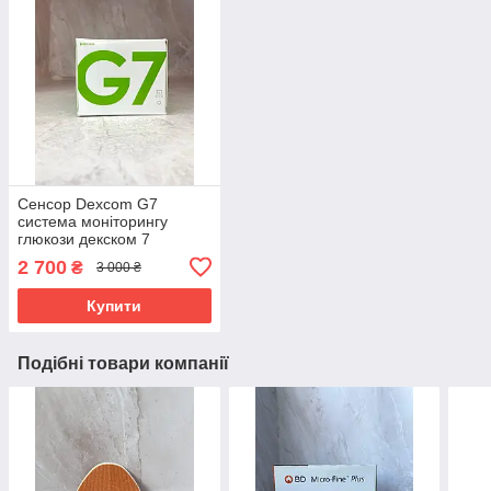
Сенсор Dexcom G7
система моніторингу
глюкози декском 7
2 700
₴
3 000 ₴
Купити
Подібні товари компанії