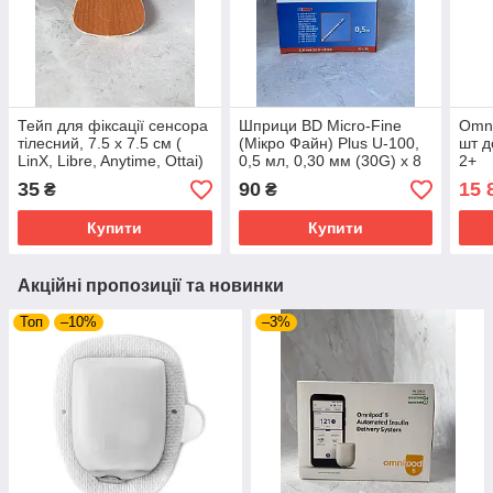
Тейп для фіксації сенсора
Шприци BD Micro-Fine
Omni
тілесний, 7.5 х 7.5 см (
(Мікро Файн) Plus U-100,
шт д
LinX, Libre, Anytime, Ottai)
0,5 мл, 0,30 мм (30G) х 8
2+
мм, 10 шт.
35
90
15 
₴
₴
Купити
Купити
Акційні пропозиції та новинки
Топ
–10%
–3%