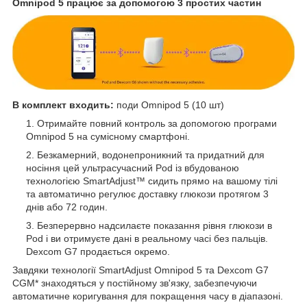
Omnipod 5 працює за допомогою 3 простих частин
В комплект входить:
поди
Omnipod 5
(10 шт)
Отримайте повний контроль за допомогою програми
Omnipod 5 на сумісному смартфоні.
Безкамерний, водонепроникний та придатний для
носіння цей ультрасучасний Pod із вбудованою
технологією SmartAdjust™ сидить прямо на вашому тілі
та автоматично регулює доставку глюкози протягом 3
днів або 72 годин.
Безперервно надсилаєте показання рівня глюкози в
Pod і ви отримуєте дані в реальному часі без пальців.
Dexcom G7 продається окремо.
Завдяки технології SmartAdjust Omnipod 5 та Dexcom G7
CGM* знаходяться у постійному зв'язку, забезпечуючи
автоматичне коригування для покращення часу в діапазоні.