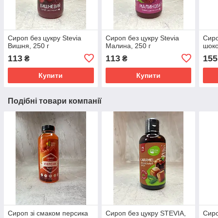
Сироп без цукру Stevia
Сироп без цукру Stevia
Сиро
Вишня, 250 г
Малина, 250 г
шоко
113
113
155
₴
₴
Купити
Купити
Подібні товари компанії
Сироп зі смаком персика
Сироп без цукру STEVIA,
Сиро