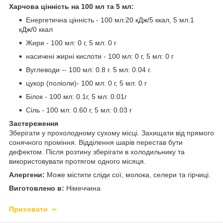
Харчова цінність на 100 мл та 5 мл:
Енергетична цінність - 100 мл:20 кДж/5 ккал, 5 мл:1
кДж/0 ккал
Жири - 100 мл: 0 г, 5 мл: 0 г
насичені жирні кислоти - 100 мл: 0 г, 5 мл: 0 г
Вуглеводи -- 100 мл: 0.8 г. 5 мл: 0.04 г.
цукор (поліоли)- 100 мл: 0 г, 5 мл: 0 г
Білок - 100 мл: 0.1г, 5 мл: 0.01г
Сіль - 100 мл: 0.60 г, 5 мл: 0.03 г
Застереження
Зберігати у прохолодному сухому місці. Захищати від прямого
сонячного проміння. Відділення шарів перестав бути
дефектом. Після розтину зберігати в холодильнику та
використовувати протягом одного місяця.
Алергени:
Може містити сліди сої, молока, селери та гірчиці.
Виготовлено в:
Німеччина
Приховати