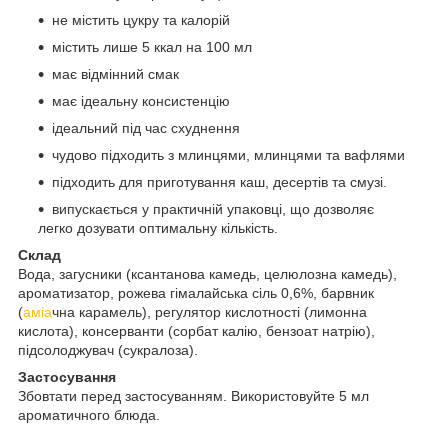
не містить цукру та калорій
містить лише 5 ккал на 100 мл
має відмінний смак
має ідеальну консистенцію
ідеальний під час схуднення
чудово підходить з млинцями, млинцями та вафлями
підходить для приготування каш, десертів та смузі.
випускається у практичній упаковці, що дозволяє
легко дозувати оптимальну кількість.
Склад
Вода, загусники (ксантанова камедь, целюлозна камедь),
ароматизатор, рожева гімалайська сіль 0,6%, барвник
(
аміа
чна карамель), регулятор кислотності (лимонна
кислота), консерванти (сорбат калію, бензоат натрію),
підсолоджувач (сукралоза).
Застосування
Збовтати перед застосуванням. Використовуйте 5 мл
ароматичного блюда.