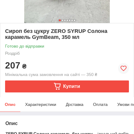
Сироп без цукру ZERO SYRUP Солона
карамель GymBeam, 350 мл
Готово до відправки
Роздріб
207
₴
Мінімальна сума замовлення на сайті — 350 ₴
Купити
Опис
Характеристики
Доставка
Оплата
Умови п
Опис
ZERO SYRUP Солона карамель без цукру
– ідеальний вибір