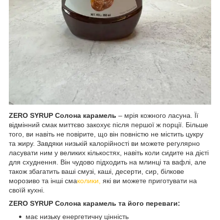
ZERO SYRUP Солона карамель
– мрія кожного ласуна. Її
відмінний смак миттєво закохує після першої ж порції. Більше
того, ви навіть не повірите, що він повністю не містить цукру
та жиру. Завдяки низькій калорійності ви можете регулярно
ласувати ним у великих кількостях, навіть коли сидите на дієті
для схуднення. Він чудово підходить на млинці та вафлі, але
також збагатить ваші смузі, каші, десерти, сир, білкове
морозиво та інші сма
колики,
які ви можете приготувати на
своїй кухні.
ZERO SYRUP Солона карамель та його переваги:
має низьку енергетичну цінність