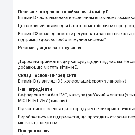
Переваги щоденного приймання вітаміну D
Вітамін D часто називають «сонячним вітаміном», оскільки 
Це важливий вітамін для багатьох метаболічних процесів,
Вітамін D3 може допомогти регулювати засвоєння кальцію та
підтримці здорової роботи імунної системи*.
Рекомендації із застосування
Дорослим приймати одну капсулу щодня під час їжі. Не слі
добавки, що містять вітамін D.
Склад : основні інгредієнти
Вітамін D (у вигляді D3, холекальциферолу з ланоліну)
Інші інгредієнти
Сафлорова олія без ГМО, капсула (риб’ячий желатин (з ти
МІСТИТЬ РИБУ (тилапія)
Під час виготовлення цього продукту
не використовують
Виробляється на підприємстві, що проходить сторонні пер
містять ці алергени.
Попередження