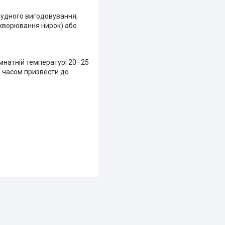
грудного вигодовування,
ахворювання нирок) або
імнатній температурі 20–25
з часом призвести до