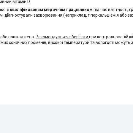
ивний вітамін D.
еся з кваліфікованим медичним працівником
під час вагітності, 
, діагностували захворювання (наприклад, гіперкальціємія або з
я або пошкоджена.
Рекомендується зберігати
при контрольованій к
рямих сонячних променів, високої температури та вологості можуть 