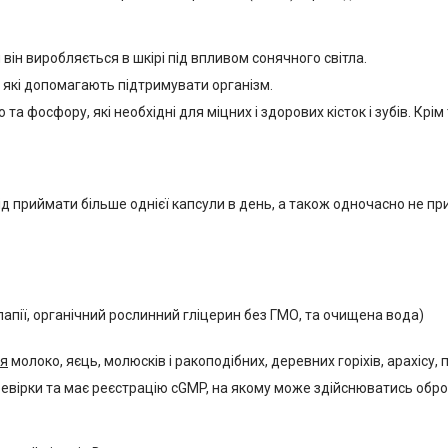
він виробляється в шкірі під впливом сонячного світла.
 які допомагають підтримувати організм.
 фосфору, які необхідні для міцних і здорових кісток і зубів. Крім
д приймати більше однієї капсули в день, а також одночасно не при
лапії, органічний рослинний гліцерин без ГМО, та очищена вода)
ся
молоко, яєць, молюсків і ракоподібних, деревних горіхів, арахісу, 
евірки та має реєстрацію cGMP, на якому може здійснюватись оброб