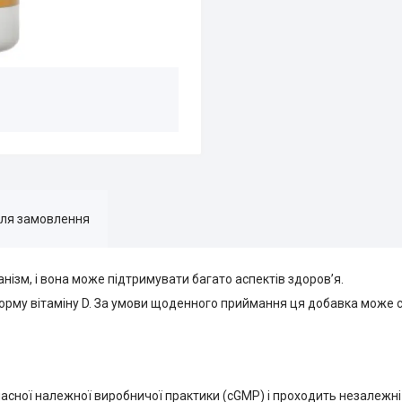
для замовлення
анізм, і вона може підтримувати багато аспектів здоров’я.
ну форму вітаміну D. За умови щоденного приймання ця добавка може 
часної належної виробничої практики (cGMP) і проходить незалежні