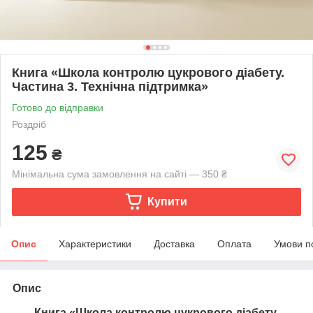
Книга «Школа контролю цукрового діабету.
Частина 3. Технічна підтримка»
Готово до відправки
Роздріб
125
₴
Мінімальна сума замовлення на сайті — 350 ₴
Купити
Опис
Характеристики
Доставка
Оплата
Умови п
Опис
Книга «Школа контролю цукрового діабету.