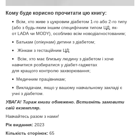
Кому буде корисно прочитати цю книгу:
Всім, хто живе з цукровим діабетом 1-го або 2-го типу
(або з будь-яким іншим специфічним типом ЦД, як-
от LADA чи MODY), особливо всім новодіагностованим;
Батькам (опікунам) дитини з діабетом;
Жінкам з гестаційним ЦД;
Всім, хто має близьку людину з діабетом і хоче
навчитися розбиратися у діабет-гаджетах
для кращого контролю захворювання;
Медичним працівникам;
Викладачам, якщо у вашому навчальному закладі є
учні з діабетом.
УВАГА! Тираж книги обмежено. Встигніть замовити
свій екземпляр.
Навчайтесь разом з нами!
Рік видання:
2023
Кількість сторінок:
65