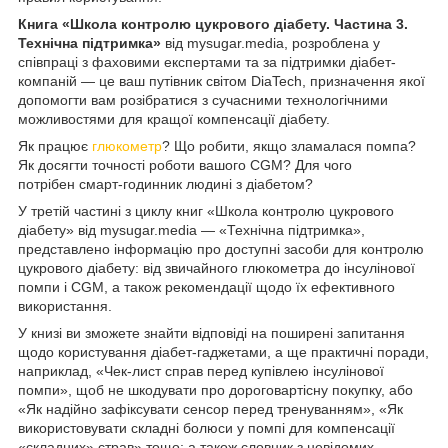
Книга «Школа контролю цукрового діабету. Частина 3.
Технічна підтримка»
від mysugar.media, розроблена у
співпраці з фаховими експертами та за підтримки діабет-
компаній — це ваш путівник світом DiaTech, призначення якої
допомогти вам розібратися з сучасними технологічними
можливостями для кращої компенсації діабету.
Як працює
глюкометр
? Що робити, якщо зламалася помпа?
Як досягти точності роботи вашого CGM? Для чого
потрібен смарт-годинник людині з діабетом?
У третій частині з циклу книг «Школа контролю цукрового
діабету» від mysugar.media — «Технічна підтримка»,
представлено інформацію про доступні засоби для контролю
цукрового діабету: від звичайного глюкометра до інсулінової
помпи і CGM, а також рекомендації щодо їх ефективного
використання.
У книзі ви зможете знайти відповіді на поширені запитання
щодо користування діабет-гаджетами, а ще практичні поради,
наприклад, «Чек-лист справ перед купівлею інсулінової
помпи», щоб не шкодувати про дороговартісну покупку, або
«Як надійно зафіксувати сенсор перед тренуванням», «Як
використовувати складні болюси у помпі для компенсації
«складних» страв» тощо; а також словник з невідомих