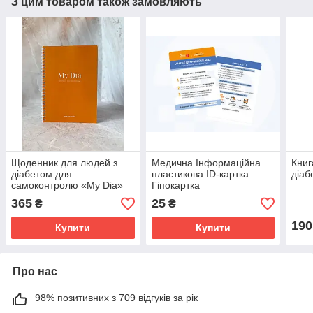
З цим товаром також замовляють
Щоденник для людей з
Медична Інформаційна
Книг
діабетом для
пластикова ID-картка
діаб
самоконтролю «My Dia»
Гіпокартка
Планер для покращення
365
25
₴
₴
компенсації, українською
мовою
190
Купити
Купити
Про нас
98% позитивних з 709 відгуків за рік