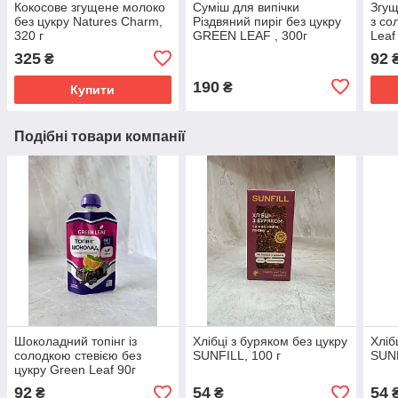
Кокосове згущене молоко
Суміш для випічки
Згущ
без цукру Natures Charm,
Різдвяний пиріг без цукру
з со
320 г
GREEN LEAF , 300г
Leaf
325
92
₴
190
₴
Купити
Подібні товари компанії
Шоколадний топінг із
Хлібці з буряком без цукру
Хліб
солодкою стевією без
SUNFILL, 100 г
SUNF
цукру Green Leaf 90г
92
54
54
₴
₴