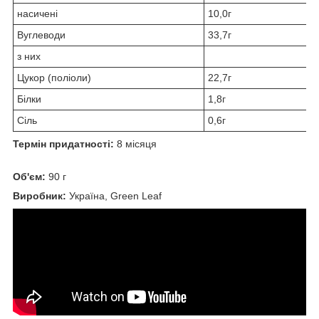
насичені
10,0г
Вуглеводи
33,7г
з них
Цукор (поліоли)
22,7г
Білки
1,8г
Сіль
0,6г
Термін придатності:
8 місяця
Об'єм:
90 г
Виробник:
Україна, Green Leaf