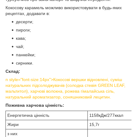
Кокосову карамель можливо використовувати в будь-яких
рецептах, додавати в:
десерти;
пироги;
кава;
чай;
панкейки;
сирники.
Склад:
n style="font-size:14px">Кокосові вершки відновлені, суміш
натуральних підсолоджувачів (солодка стевія GREEN LEAF,
мальтитол), харчові волокна, рожева гімалайська сіль,
натуральний ароматизатор, соняшниковий лецитин.
Поживна харчова цінність:
Енергетична цінність
1158кДж/277ккал
Жири
15,7г
з них