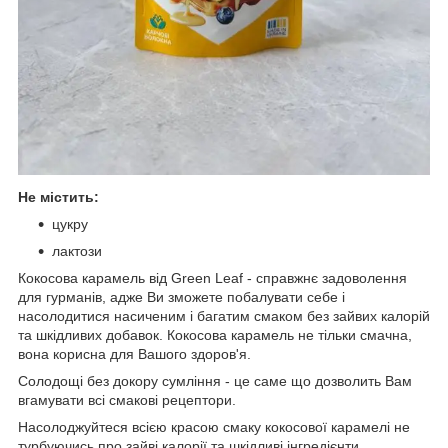
Не містить:
цукру
лактози
Кокосова карамель від Green Leaf - справжнє задоволення
для гурманів, адже Ви зможете побалувати себе і
насолодитися насиченим і багатим смаком без зайвих калорій
та шкідливих добавок. Кокосова карамель не тільки смачна,
вона корисна для Вашого здоров'я.
Солодощі без докору сумління - це саме що дозволить Вам
вгамувати всі смакові рецептори.
Насолоджуйтеся всією красою смаку кокосової карамелі не
турбуючись про зайві калорії та шкідливі інгредієнти.