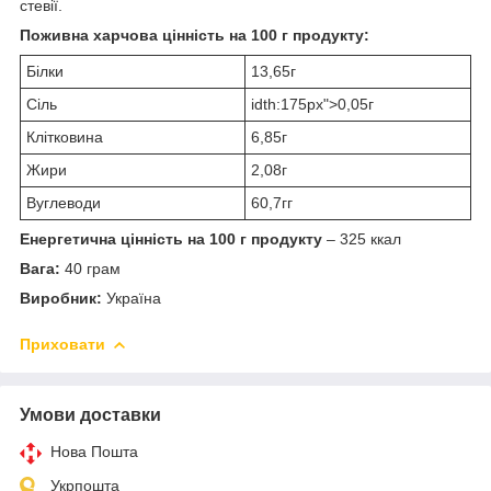
стевії.
Поживна харчова цінність на 100 г продукту:
Білки
13,65г
Сіль
idth:175px">0,05г
Клітковина
6,85г
Жири
2,08г
Вуглеводи
60,7гг
Енергетична цінність на 100 г продукту
– 325 ккал
Вага:
40 грам
Виробник:
Україна
Приховати
Умови доставки
Нова Пошта
Укрпошта