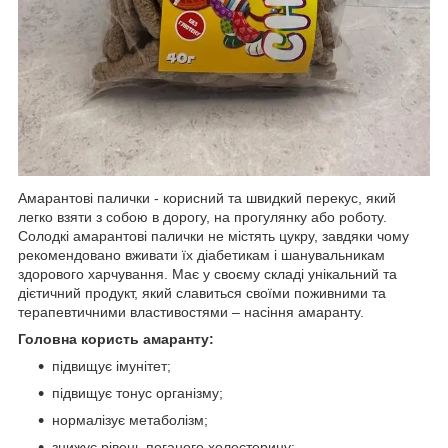
Амарантові палички - корисний та швидкий перекус, який
легко взяти з собою в дорогу, на прогулянку або роботу.
Солодкі амарантові палички не містять цукру, завдяки чому
рекомендовано вживати їх діабетикам і шанувальникам
здорового харчування. Має у своєму складі унікальний та
дієтичний продукт, який славиться своїми поживними та
терапевтичними властивостями – насіння амаранту.
Головна користь амаранту:
підвищує імунітет;
підвищує тонус організму;
нормалізує метаболізм;
знижує рівень поганого холестерину;