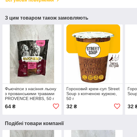
З цим товаром також замовляють
Фьючіпси з насіння льону
Гороховий крем-суп Street
Горо
з прованськими травами
Soup з копченою куркою,
Soup
PROVENCE HERBS, 50 г
50 г
64
32
32
₴
₴
Подібні товари компанії