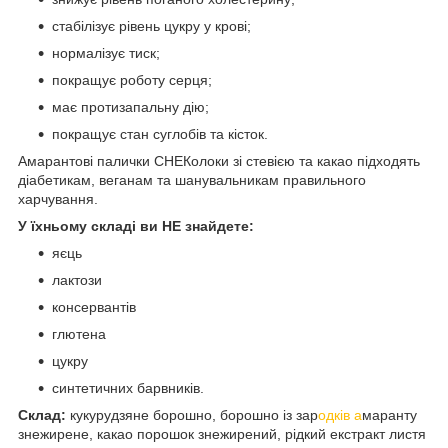
стабілізує рівень цукру у крові;
нормалізує тиск;
покращує роботу серця;
має протизапальну дію;
покращує стан суглобів та кісток.
Амарантові палички СНЕКолоки зі стевією та какао підходять
діабетикам, веганам та шанувальникам правильного
харчування.
У їхньому складі ви НЕ знайдете:
яєць
лактози
консервантів
глютена
цукру
синтетичних барвників.
Склад:
кукурудзяне борошно, борошно із зар
одків а
маранту
знежирене, какао порошок знежирений, рідкий екстракт листя