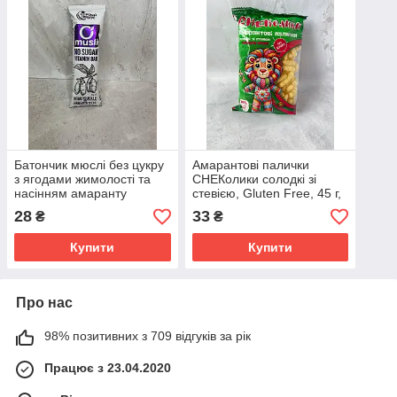
Батончик мюслі без цукру
Амарантові палички
з ягодами жимолості та
СНЕКолики солодкі зі
насінням амаранту
стевією, Gluten Free, 45 г,
"Здоровий перекус", 25 г
Healthy Generation
28
33
₴
₴
Купити
Купити
Про нас
98% позитивних з 709 відгуків за рік
Працює з 23.04.2020