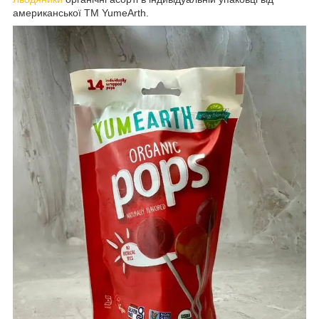
американської ТМ YumeArth.