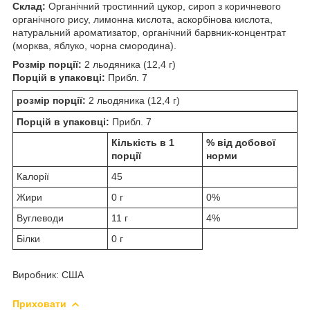
Склад:
Органічний тростинний цукор, сироп з коричневого
органічного рису, лимонна кислота, аскорбінова кислота,
натуральний ароматизатор, органічний барвник-концентрат
(морква, яблуко, чорна смородина).
Розмір порції:
2 льодяника (12,4 г)
Порцій в упаковці:
Прибл. 7
розмір порції:
2 льодяника (12,4 г)
Порцій в упаковці:
Прибл. 7
Кількість в 1
% від добової
порції
норми
Калорії
45
Жири
0 г
0%
Вуглеводи
11 г
4%
Білки
0 г
Виробник: США
Приховати