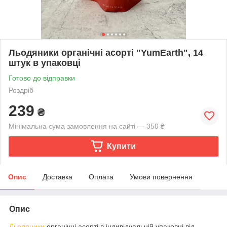
Льодяники органічні асорті "YumEarth", 14
штук в упаковці
Готово до відправки
Роздріб
239
₴
Мінімальна сума замовлення на сайті — 350 ₴
Купити
Опис
Доставка
Оплата
Умови повернення
Опис
Льодяники
органічні асорті в індивідуальній упаковці від