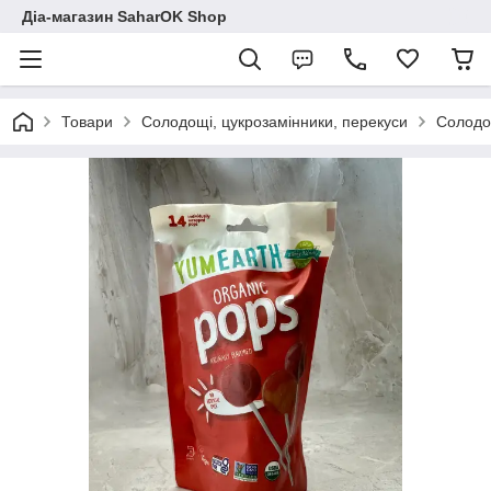
Діа-магазин SaharOK Shop
Товари
Солодощі, цукрозамінники, перекуси
Солодощ