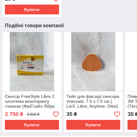
Купити
Подібні товари компанії
Сенсор FreeStyle Libre 2
Тейп для фіксації сенсора
Плів
сиситема моніторингу
тілесний, 7.5 х 7.5 см (
3M T
глюкози (ФріСтайл Лібре
LinX, Libre, Anytime, Ottai)
(Тег
2)
вирі
2 750
35
35
₴
₴
3 010 ₴
6см
Купити
Купити