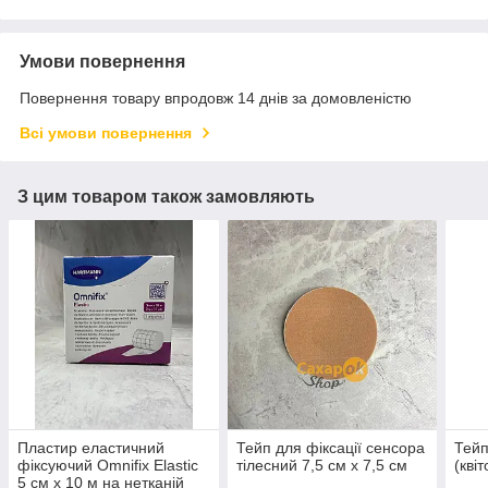
Умови повернення
Повернення товару впродовж 14 днів за домовленістю
Всі умови повернення
З цим товаром також замовляють
Пластир еластичний
Тейп для фіксації сенсора
Тейп
фіксуючий Omnifix Elastic
тілесний 7,5 см х 7,5 см
(квіт
5 см х 10 м на нетканій