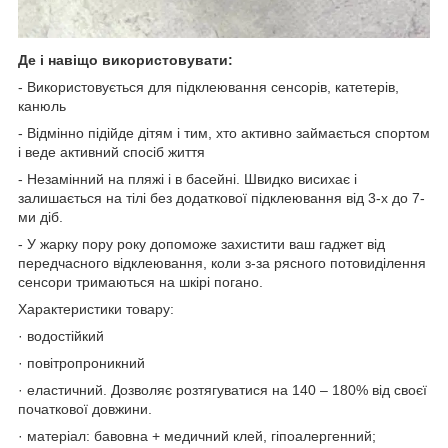
Де і навіщо використовувати:
- Використовується для підклеювання сенсорів, катетерів,
канюль
- Відмінно підійде дітям і тим, хто активно займається спортом
і веде активний спосіб життя
- Незамінний на пляжі і в басейні. Швидко висихає і
залишається на тілі без додаткової підклеювання від 3-х до 7-
ми діб.
- У жарку пору року допоможе захистити ваш гаджет від
передчасного відклеювання, коли з-за рясного потовиділення
сенсори тримаються на шкірі погано.
Характеристики товару:
· водостійкий
· повітропроникний
· еластичний. Дозволяє розтягуватися на 140 – 180% від своєї
початкової довжини.
· матеріал: бавовна + медичний клей, гіпоалергенний;