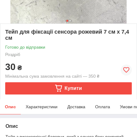
Тейп для фіксації сенсора рожевий 7 см х 7,4
см
Готово до відправки
Роздріб
30
₴
Мінімальна сума замовлення на сайті — 350 ₴
Купити
Опис
Характеристики
Доставка
Оплата
Умови п
Опис
Тейп з високоякісної бавовни, який з одного боку покритий