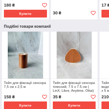
основі
180
17
₴
30
₴
Купити
Подібні товари компанії
Тейп для фіксації сенсора
Тейп для фіксації сенсора
Тейп
7,5 см х 2,5 м
тілесний, 7.5 х 7.5 см (
водо
LinX, Libre, Anytime, Ottai)
х 5 
158
35
210
₴
₴
Купити
Купити