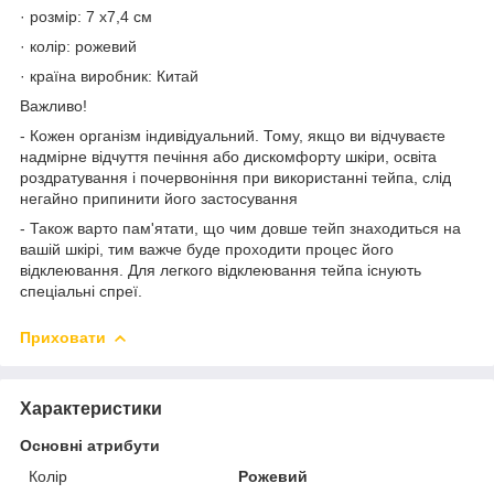
· розмір: 7 х7,4 см
· колір: рожевий
· країна виробник: Китай
Важливо!
- Кожен організм індивідуальний. Тому, якщо ви відчуваєте
надмірне відчуття печіння або дискомфорту шкіри, освіта
роздратування і почервоніння при використанні тейпа, слід
негайно припинити його застосування
- Також варто пам'ятати, що чим довше тейп знаходиться на
вашій шкірі, тим важче буде проходити процес його
відклеювання. Для легкого відклеювання тейпа існують
спеціальні спреї.
Приховати
Характеристики
Основні атрибути
Колір
Рожевий