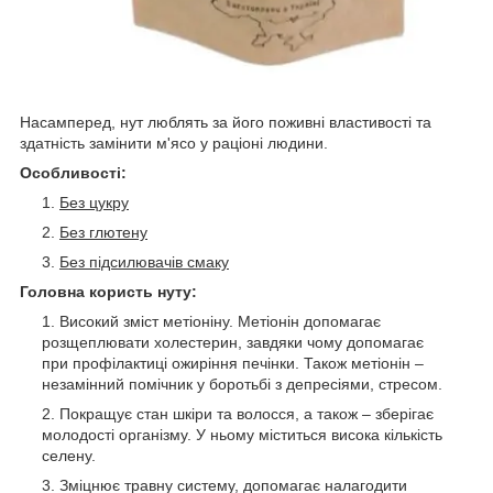
Насамперед, нут люблять за його поживні властивості та
здатність замінити м'ясо у раціоні людини.
Особливості:
Без цукру
Без глютену
Без підсилювачів смаку
Головна користь нуту:
Високий зміст метіоніну. Метіонін допомагає
розщеплювати холестерин, завдяки чому допомагає
при профілактиці ожиріння печінки. Також метіонін –
незамінний помічник у боротьбі з депресіями, стресом.
Покращує стан шкіри та волосся, а також – зберігає
молодості організму. У ньому міститься висока кількість
селену.
Зміцнює травну систему, допомагає налагодити