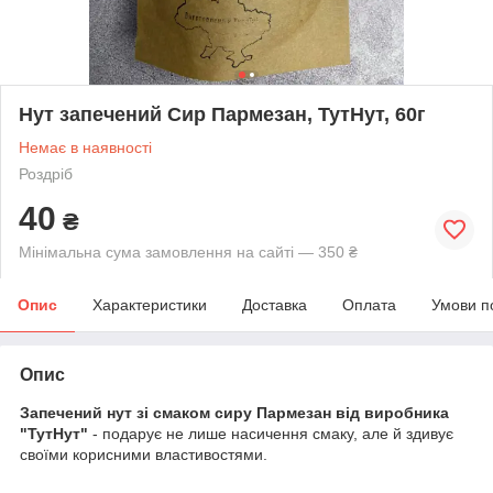
Нут запечений Сир Пармезан, ТутНут, 60г
Немає в наявності
Роздріб
40
₴
Мінімальна сума замовлення на сайті — 350 ₴
Опис
Характеристики
Доставка
Оплата
Умови п
Опис
Запечений нут зі смаком сиру Пармезан від виробника
"ТутНут"
- подарує не лише насичення смаку, але й здивує
своїми корисними властивостями.