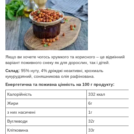
Якщо ви хочете чогось хрумкого та корисного – це відмінний
варіант поживного снеку як для дорослих, так і дітей.
Склад:
95% нуту, 4% дріжджі неактивні, крохмаль
кукурудзяний, соняшникова олія рафінована.
Енергетична та поживна цінність на 100 г продукту:
Калорійність
332 ккал
Жири
6г
з них насичені
1г
Вуглеводи
32г
Клітковина
33г