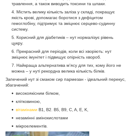
травлення, а також виводить токсини та шлаки.
Містить велику кількість заліза у складі, покращує
якість крові, допомагає боротися з дефіцитом
гемоглобіну, підтримує та зміцнює серцево-судинну
систему.
Корисний для діабетиків – нут нормалізує рівень
цукру.
Прекрасний для періодів, коли всі хворіють: нут
зміцнює імунітет і підвищує опірність хвороб.
Найкраща альтернатива м'ясу для тих, кому його не
можна – у нуті рекордна велика кількість білків.
Запечений нут зі смаком сир пармезан - ідеальний перекус,
збагачений:
високоякісним білком,
клітковиною,
вітамінами
B1, B2. B5, B9, C, A, E, K,
незамінні амінокислотами
мікроелементів.