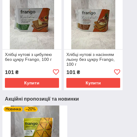
Хлібці нутові з цибулею
Хлібці нутові з насінням
без цукру Frango, 100 г
льону без цукру Frango,
100 г
101
101
₴
₴
Купити
Купити
Акційні пропозиції та новинки
Новинка
–20%