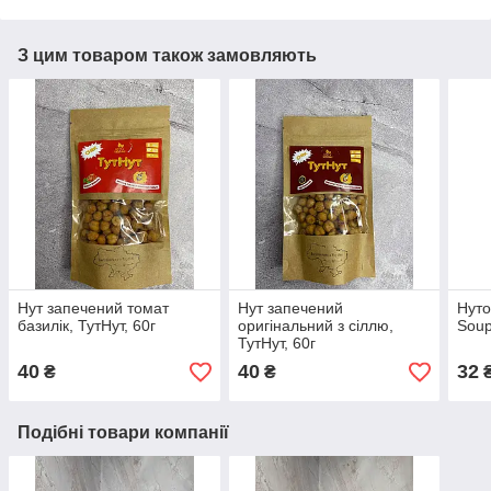
З цим товаром також замовляють
Нут запечений томат
Нут запечений
Нуто
базилік, ТутНут, 60г
оригінальний з сіллю,
Soup
ТутНут, 60г
40
40
32
₴
₴
Подібні товари компанії