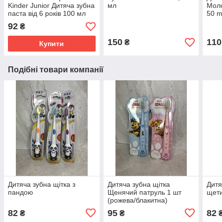
Kinder Junior Дитяча зубна
мл
Моло
паста від 6 років 100 мл
50 m
92
₴
150
110
₴
Купити
Подібні товари компанії
Дитяча зубна щітка з
Дитяча зубна щітка
Дитя
пандою
Щенячий патруль 1 шт
щет
(рожева/блакитна)
82
95
82
₴
₴