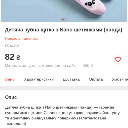
Дитяча зубна щітка з Nano щетинками (панда)
Немає в наявності
Роздріб
82
₴
Мінімальна сума замовлення на сайті — 350 ₴
Опис
Характеристики
Доставка
Оплата
Умови п
Опис
Дитяча зубна щітка з Nano щетинками (панда) — гарантія
суперм'якої щетини Cleanсer, що утворює надзвичайно густу
та ефективну очищувальну поверхню (запатентована
технологія).