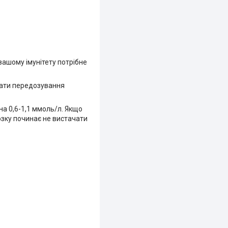
вашому імунітету потрібне
икати передозування
на 0,6-1,1 ммоль/л. Якщо
озку починає не вистачати