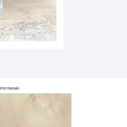
поглікемії.