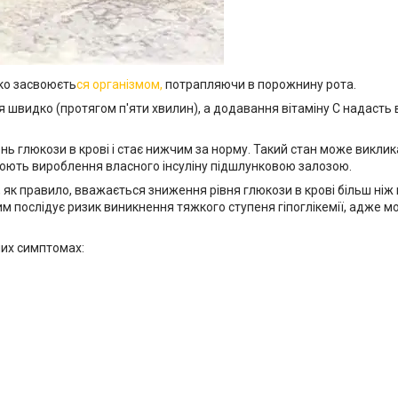
дко засвоюєть
ся організмом,
потрапляючи в порожнину рота.
я швидко (протягом п'яти хвилин), а додавання вітаміну С надасть 
вень глюкози в крові і стає нижчим за норму. Такий стан може викл
люють вироблення власного інсуліну підшлунковою залозою.
, як правило, вважається зниження рівня глюкози в крові більш ніж 
им послідує ризик виникнення тяжкого ступеня гіпоглікемії, адже м
них симптомах: