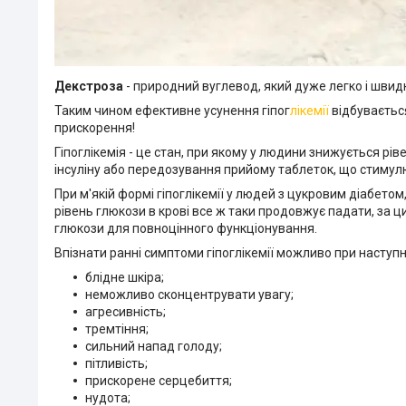
Декстроза
- природний вуглевод, який дуже легко і шви
Таким чином ефективне усунення гіпог
лікемії
відбуваєтьс
прискорення!
Гіпоглікемія - це стан, при якому у людини знижується рі
інсуліну або передозування прийому таблеток, що стиму
При м'якій формі гіпоглікемії у людей з цукровим діабетом
рівень глюкози в крові все ж таки продовжує падати, за ц
глюкози для повноцінного функціонування.
Впізнати ранні симптоми гіпоглікемії можливо при наступ
блідне шкіра;
неможливо сконцентрувати увагу;
агресивність;
тремтіння;
сильний напад голоду;
пітливість;
прискорене серцебиття;
нудота;