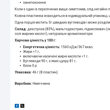
занепокоєння.
Коли є один із перелічених вище симптомів, слід негайно
Кожна пластинка знаходиться в індивідуальній упаковці, 
Одна порція містить 5г швидких вуглеводів і може розділ
Склад:
декстроза (83%), мальтодекстрин, підкислювач (лим
солі жирних кислот), натуральні ароматизатори.
Харчова цінність у 100 г:
Енергетична цінність:
1560 кДж/367 ккал;
Жири <1 г,
включаючи насичені жирні кислоти <1 г,
Вуглеводи 90 г, з яких цукру 81 г,
білок 0 р.
Упаковка:
46 г (8 пластин).
Виробник:
Німеччина