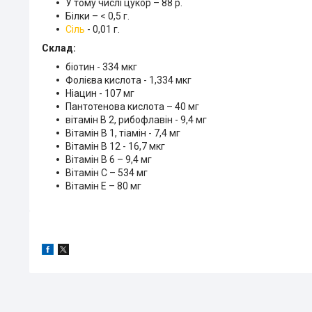
У тому числі цукор – 88 р.
Білки – < 0,5 г.
Сіль
- 0,01 г.
Склад:
біотин - 334 мкг
Фолієва кислота - 1,334 мкг
Ніацин - 107 мг
Пантотенова кислота – 40 мг
вітамін В 2, рибофлавін - 9,4 мг
Вітамін B 1, тіамін - 7,4 мг
Вітамін В 12 - 16,7 мкг
Вітамін В 6 – 9,4 мг
Вітамін C – 534 мг
Вітамін Е – 80 мг