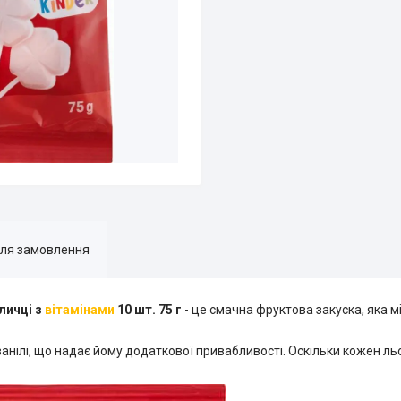
для замовлення
личці з
вітамінами
10 шт. 75 г
- це смачна фруктова закуска, яка м
анілі, що надає йому додаткової привабливості. Оскільки кожен л