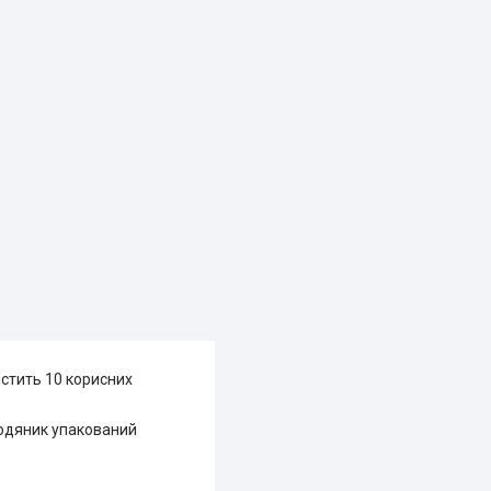
істить 10 корисних
ьодяник упакований