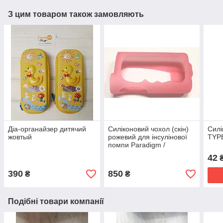
З цим товаром також замовляють
Діа-органайзер дитячий
Силіконовий чохол (скін)
Силі
жовтый
рожевий для інсулінової
TYPE
помпи Paradigm /
Paradigm VEO, резервуар
42
3.0 мл
390
850
₴
₴
Подібні товари компанії