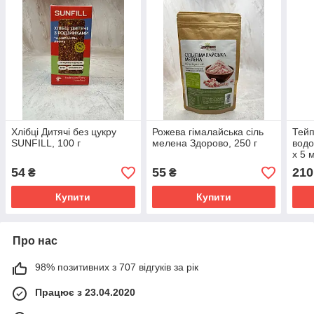
Хлібці Дитячі без цукру
Рожева гімалайська сіль
Тейп
SUNFILL, 100 г
мелена Здорово, 250 г
водо
х 5 
54
55
210
₴
₴
Купити
Купити
Про нас
98% позитивних з 707 відгуків за рік
Працює з 23.04.2020