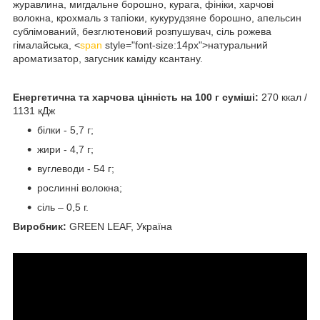
журавлина, мигдальне борошно, курага, фініки, харчові
волокна, крохмаль з тапіоки, кукурудзяне борошно, апельсин
сублімований, безглютеновий розпушувач, сіль рожева
гімалайська,
<
span
style="font-size:14px">натуральний
ароматизатор, загусник каміду ксантану.
Енергетична та харчова цінність на 100 г суміші:
270 ккал /
1131 кДж
білки - 5,7 г;
жири - 4,7 г;
вуглеводи - 54 г;
рослинні волокна;
сіль – 0,5 г.
Виробник:
GREEN LEAF, Україна