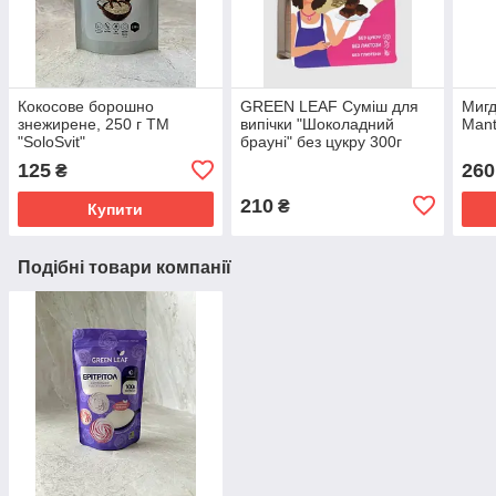
Кокосове борошно
GREEN LEAF Суміш для
Миг
знежирене, 250 г ТМ
випічки "Шоколадний
Mant
"SoloSvit"
брауні" без цукру 300г
125
260
₴
210
₴
Купити
Подібні товари компанії