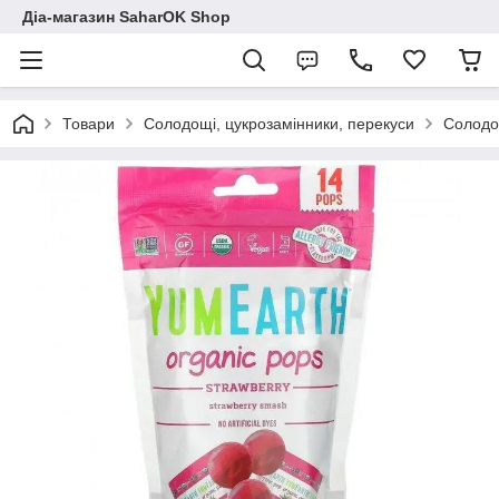
Діа-магазин SaharOK Shop
Товари
Солодощі, цукрозамінники, перекуси
Солодощ