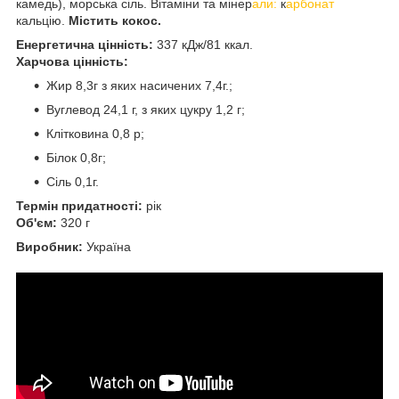
камедь), морська сіль. Вітаміни та мінер
али:
к
арбонат
кальцію.
Містить кокос.
Енергетична цінність:
337 кДж/81 ккал.
Харчова цінність:
Жир 8,3г з яких насичених 7,4г.;
Вуглевод 24,1 г, з яких цукру 1,2 г;
Клітковина 0,8 р;
Білок 0,8г;
Сіль 0,1г.
Термін придатності:
рік
Об'єм:
320 г
Виробник:
Україна