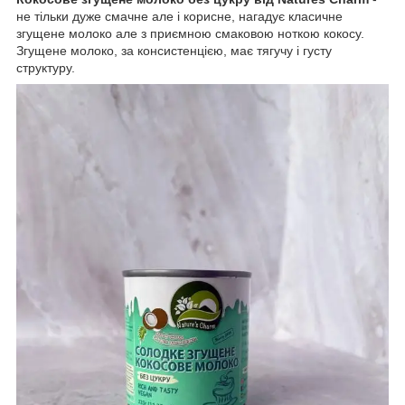
не тільки дуже смачне але і корисне, нагадує класичне
згущене молоко але з приємною смаковою ноткою кокосу.
Згущене молоко, за консистенцією, має тягучу і густу
структуру.