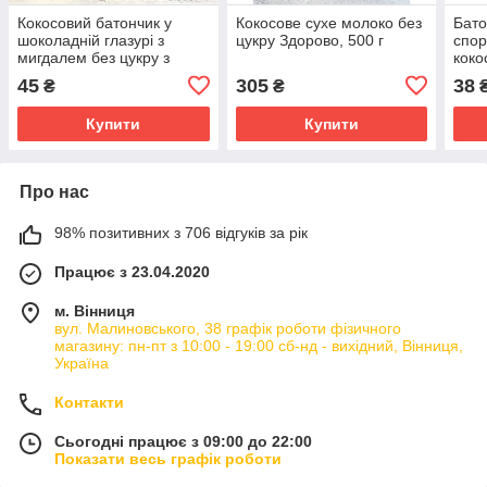
Кокосовий батончик у
Кокосове сухе молоко без
Бато
шоколадній глазурі з
цукру Здорово, 500 г
спор
мигдалем без цукру з
коко
вітамінами "Здоровий
фунд
45
305
38
₴
₴
перекус", 40 г
Купити
Купити
Про нас
98% позитивних з 706 відгуків за рік
Працює з 23.04.2020
м. Вінниця
вул. Малиновського, 38 графік роботи фізичного
магазину: пн-пт з 10:00 - 19:00 сб-нд - вихідний, Вінниця,
Україна
Контакти
Сьогодні працює з 09:00 до 22:00
Показати весь графік роботи