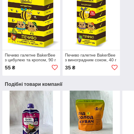
Печиво галетне BakerBee
Печиво галетне BakerBee
з цибулею та кропом, 90 г
з виноградним соком, 40 г
55
35
₴
₴
Подібні товари компанії