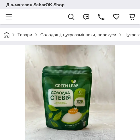
Діа-магазин SaharOK Shop
Товари
Солодощі, цукрозамінники, перекуси
Цукроз