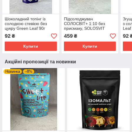
Шоколадний топінг із
Підсолоджувач
Згущ
солодкою стевією без
СОЛОСВІТ+ 1:10 без
з со
цукру Green Leaf 90г
присмаку, SOLOSVIT
Leaf
ПОМАРАНЧЕВИЙ дойпак
92
459
92
₴
₴
500 г
Купити
Купити
Акційні пропозиції та новинки
Новинка
–8%