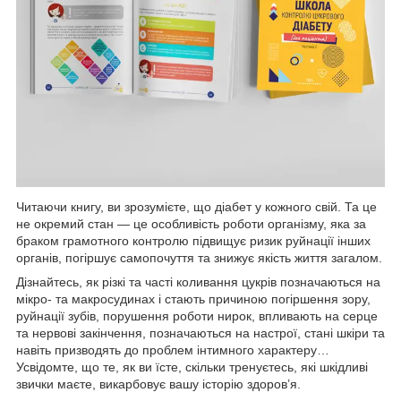
Читаючи книгу, ви зрозумієте, що діабет у кожного свій. Та це
не окремий стан — це особливість роботи організму, яка за
браком грамотного контролю підвищує ризик руйнації інших
органів, погіршує самопочуття та знижує якість життя загалом.
Дізнайтесь, як різкі та часті коливання цукрів позначаються на
мікро- та макросудинах і стають причиною погіршення зору,
руйнації зубів, порушення роботи нирок, впливають на серце
та нервові закінчення, позначаються на настрої, стані шкіри та
навіть призводять до проблем інтимного характеру…
Усвідомте, що те, як ви їсте, скільки тренуєтесь, які шкідливі
звички маєте, викарбовує вашу історію здоров’я.