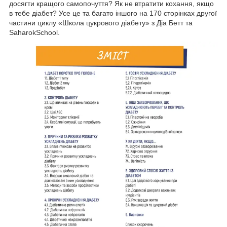
досягти кращого самопочуття? Як не втратити кохання, якщо
в тебе діабет? Усе це та багато іншого на 170 сторінках другої
частини циклу «Школа цукрового діабету» з Діа Бетт та
SaharokSchool.