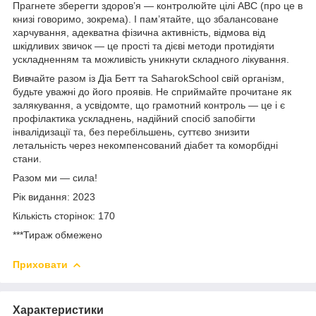
Прагнете зберегти здоров’я — контролюйте цілі ABC (про це в
книзі говоримо, зокрема). І пам’ятайте, що збалансоване
харчування, адекватна фізична активність, відмова від
шкідливих звичок — це прості та дієві методи протидіяти
ускладненням та можливість уникнути складного лікування.
Вивчайте разом із Діа Бетт та SaharokSchool свій організм,
будьте уважні до його проявів. Не сприймайте прочитане як
залякування, а усвідомте, що грамотний контроль — це і є
профілактика ускладнень, надійний спосіб запобігти
інвалідизації та, без перебільшень, суттєво знизити
летальність через некомпенсований діабет та коморбідні
стани.
Разом ми — сила!
Рік видання: 2023
Кількість сторінок: 170
***Тираж обмежено
Приховати
Характеристики