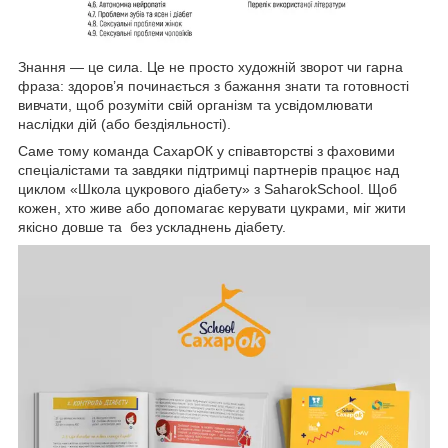
Знання — це сила. Це не просто художній зворот чи гарна
фраза: здоров’я починається з бажання знати та готовності
вивчати, щоб розуміти свій організм та усвідомлювати
наслідки дій (або бездіяльності).
Саме тому команда СахарОК у співавторстві з фаховими
спеціалістами та завдяки підтримці партнерів працює над
циклом «Школа цукрового діабету» з SaharokSchool. Щоб
кожен, хто живе або допомагає керувати цукрами, міг жити
якісно довше та без ускладнень діабету.