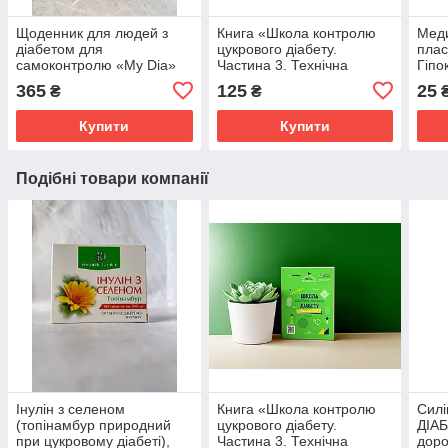
Щоденник для людей з
Книга «Школа контролю
Мед
діабетом для
цукрового діабету.
плас
самоконтролю «My Dia»
Частина 3. Технічна
Гіпо
Планер для покращення
підтримка»
365
125
25
₴
₴
компенсації, українською
мовою
Купити
Купити
Подібні товари компанії
Інулін з селеном
Книга «Школа контролю
Силі
(топінамбур природний
цукрового діабету.
ДІАБ
при цукровому діабеті),
Частина 3. Технічна
дор