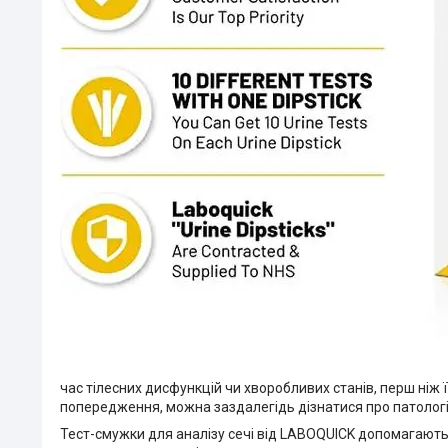
час тілесних дисфункцій чи хворобливих станів, перш ніж 
попередження, можна заздалегідь дізнатися про патологі
Тест-смужки для аналізу сечі від LABOQUICK допомагають