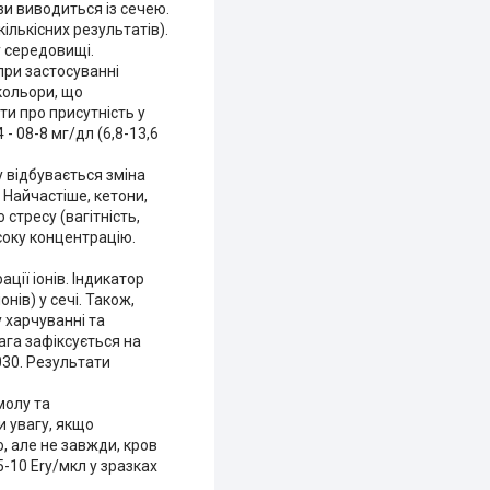
зи виводиться із сечею.
ількісних результатів).
у середовищі.
 при застосуванні
кольори, що
ти про присутність у
 - 08-8 мг/дл (6,8-13,6
у відбувається зміна
 Найчастіше, кетони,
 стресу (вагітність,
соку концентрацію.
ції іонів. Індикатор
нів) у сечі. Також,
 харчуванні та
ага зафіксується на
030. Результати
молу та
и увагу, якщо
, але не завжди, кров
5-10 Ery/мкл у зразках