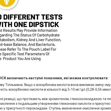
ICK визначають наступні показники, які можна контролювати:
иву Тілльмана. Якщо є аскорбінова кислота вона викликає зміну сму
ть аскорбінової кислоти в кількості від 5-10 мг/дл (0,28-0,56 ммоль
ні реакції, що протікають між хромогеном, глюкозооксидазою та 
 окислення з подальшим утворенням глюконової кислоти з присутні
ю у присутності пероксидази. Ступінь визначення окислення хромо