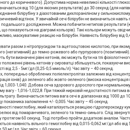
ного до коричневого). Допустима норма невеликої кількості глюко
ачається від 10 (для якісних результатів) до 30 секунд (для напівк
оєднання білірубіну з діазотованим дихлораніліном у сильнокислом
ичневий відтінок. У звичайній сечі білірубін не визначиться навіть
ь подальшого дослідження. Можна побачити нетипові результати (
, що показуються на діаграмі кольорів). Такі кольори можуть свідчи
ливо, маскуватиме реакцію на білірубін. Наявність білірубіну від 0,4
агувати разом з нітропрусидом та ацетооцтовою кислотою, при яком
ого (негативний) до темно-рожевого або пурпурового (позитивний).
ь бути визначені рівні кетонів, які можуть бути на тлі фізіологічного
у положенні рівень кетонів у сироватці збільшується, показуючи ви
 від 2,5 - 5мг/дл (0,25-0,5 ммоль/л). Час звіту – 40 секунд.
ких, попередньо оброблених поліелектролітах залежних від концентра
ція іонів) до зеленого або жовто-зеленого (висока концентрація іо
ід 1,003-1,040. Добова сеча здорового дорослого при нормальному
у вагу - 1,016-1,022,8. При тяжкій нирковій недостатності питома в
ільтрату. Визначається питома вага сечі в діапазонах від 1000 до 1
показника заломлення +/- 0,005. Час звіту – 45 секунд.
вності гемоглобіну, який каталізується реакцією гідропероксиду ку
корелює від помаранчевого, зеленого та темно-синього. Слід звернут
 протягом 60 секунд. Тоді потрібно пройти додаткові аналізи. Часто
ється наявність вільного гемоглобіну від 0,015-0,062 мг/дл або від 
50 мг/дл. Час звіту – 60 секунд.