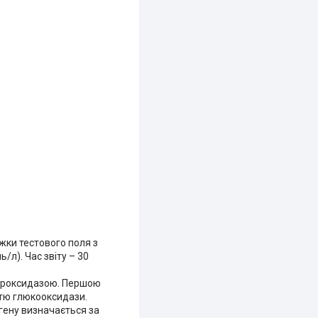
жки тестового поля з
/л). Час звіту – 30
пероксидазою. Першою
стю глюкооксидази.
гену визначається за