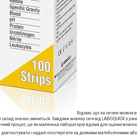
Відомо, що за сечею можна ви
її склад значно зміниться. Завдяки аналізу сечі від LABOQUICK з ра
чний процес, це як маленька лабораторія вдома для оцінки власног
 діагностувати і надалі спостерігати за деякими матеболічними аб