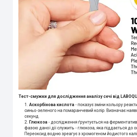
Тест-смужки для дослідження аналізу сечі від LABOQU
Аскорбінова кислота
- показує зміни кольору реакт
синьо-зеленого на помаранчевий колір. Визначає наявніс
секунд.
Глюкоза
- дослідження ґрунтується на ферментатив
фазою даної дії служить - глюкоза, яка піддається до
Переоксид водню зреагує з хромогеном йодистого калі