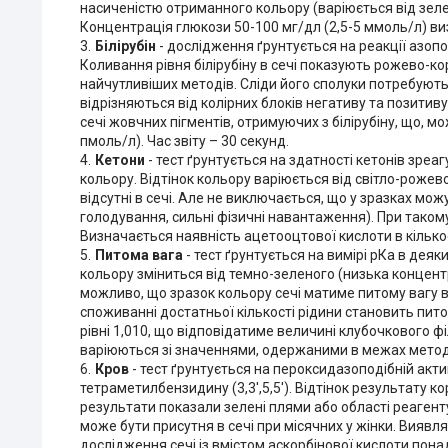
насиченістю отриманного кольору (варіюється від зеле
Концентрація глюкози 50-100 мг/дл (2,5-5 ммоль/л) визн
Білірубін
- дослідження ґрунтується на реакції азоп
Коливання рівня білірубіну в сечі показують рожево-кор
найчутливіших методів. Сліди його сполуки потребуют
відрізняються від колірних блоків негативу та позитиву
сечі жовчних пігментів, отримуючих з білірубіну, що, мож
пмоль/л). Час звіту – 30 секунд.
Кетони
- тест ґрунтується на здатності кетонів зре
кольору. Відтінок кольору варіюється від світло-рожев
відсутні в сечі. Але не виключається, що у зразках можут
голодування, сильні фізичні навантаження). При таком
Визначається наявність ацетооцтової кислоти в кількості
Питома вага
- тест ґрунтується на вимірі рКа в дея
кольору зміниться від темно-зеленого (низька концентра
можливо, що зразок кольору сечі матиме питому вагу в
споживанні достатньої кількості рідини становить питом
рівні 1,010, що відповідатиме величині клубочкового ф
варіюються зі значеннями, одержаними в межах методу 
Кров
- тест ґрунтується на пероксидазоподібній акти
тетраметилбензидину (3,3',5,5'). Відтінок результату 
результати показали зелені плями або області реагенту
може бути присутня в сечі при місячних у жінки. Виявля
дослідження сечі із вмістом аскорбінової кислоти понад 