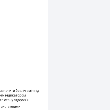
значити безліч змін під
ннім індикатором
о стану здоров'я.
о системними