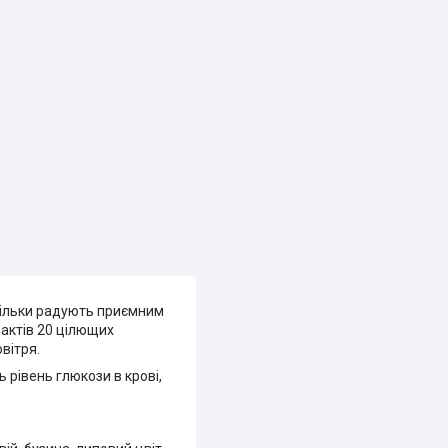
е тільки радують приємним
рактів 20 цілющих
вітря.
 рівень глюкози в крові,