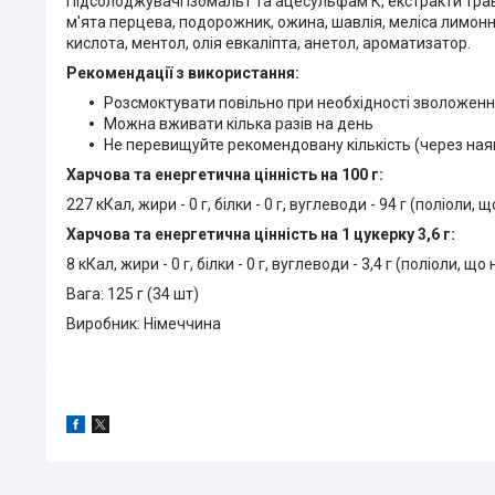
Підсолоджувачі ізомальт та ацесульфам К, екстракти трав 
м'ята перцева, подорожник, ожина, шавлія, меліса лимонна
кислота, ментол, олія евкаліпта, анетол, ароматизатор.
Рекомендації з використання:
Розсмоктувати повільно при необхідності зволоженн
Можна вживати кілька разів на день
Не перевищуйте рекомендовану кількість (через на
Харчова та енергетична цінність на 100 г:
227 кКал, жири - 0 г, білки - 0 г, вуглеводи - 94 г (поліоли,
Харчова та енергетична цінність на 1 цукерку 3,6 г:
8 кКал, жири - 0 г, білки - 0 г, вуглеводи - 3,4 г (поліоли, щ
Вага: 125 г (34 шт)
Виробник: Німеччина