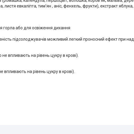
(ромашка, календула, першоцвіт, волошка, коров'як, мальва, дереві
, листя евкаліпта, тим'ян , аніс, фенхель, фрукти), екстракт яблук
я горла або для освіження дихання
явність підсолоджувачів можливий легкий проносний ефект при на
 що не впливають на рівень цукру в крові).
о не впливають на рівень цукру в крові).