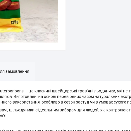
для замовлення
Kräuterbonbons — це класичні швейцарські трав’яні льодяники, які н
шляхів. Виготовлені на основі перевірених часом натуральних екст
нного використання, особливо в сезон застуд чи в умовах сухого по
увачі, ці льодяники є ідеальним вибором для людей, які контролюють
в’я.