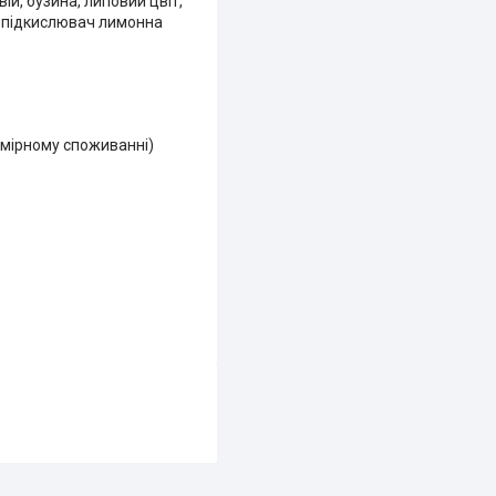
й, бузина, липовий цвіт,
а, підкислювач лимонна
дмірному споживанні)