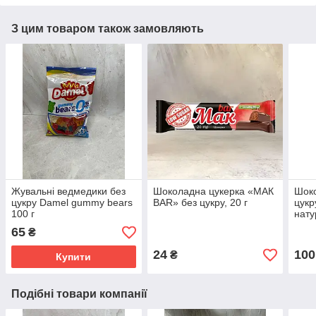
З цим товаром також замовляють
Жувальні ведмедики без
Шоколадна цукерка «МАК
Шоко
цукру Damel gummy bears
BAR» без цукру, 20 г
цукр
100 г
нат
65
₴
24
100
₴
Купити
Подібні товари компанії