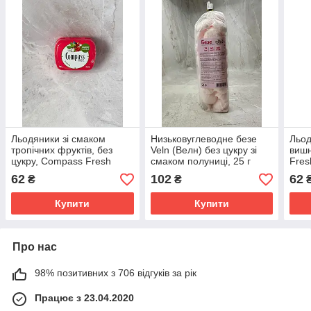
Льодяники зі смаком
Низьковуглеводне безе
Льод
тропічних фруктів, без
Veln (Велн) без цукру зі
вишн
цукру, Compass Fresh
смаком полуниці, 25 г
Fres
Mints Energy Jungle, 168 г.
62
102
62
₴
₴
Купити
Купити
Про нас
98% позитивних з 706 відгуків за рік
Працює з 23.04.2020