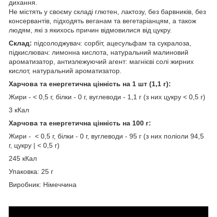
дихання.
Не містять у своєму складі глютен, лактозу, без барвників, без
консервантів, підходять веганам та вегетаріанцям, а також
людям, які з якихось причин відмовилися від цукру.
Склад:
підсолоджувач: сорбіт, ацесульфам та сукралоза,
підкислювач: лимонна кислота, натуральний малиновий
ароматизатор, антизлежуючий агент: магнієві солі жирних
кислот, натуральний ароматизатор.
Харчова та енергетична цінність на 1 шт (1,1 г):
Жири - < 0,5 г, білки - 0 г, вуглеводи - 1,1 г (з них цукру < 0,5 г)
3 кКал
Харчова та енергетична цінність на 100 г:
Жири - < 0,5 г, білки - 0 г, вуглеводи - 95 г (з них поліоли 94,5
г, цукру | < 0,5 г)
245 кКал
Упаковка: 25 г
Виробник: Німеччина