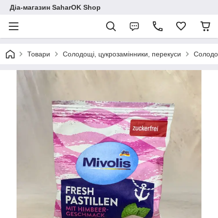
Діа-магазин SaharOK Shop
Товари
Солодощі, цукрозамінники, перекуси
Солодощ