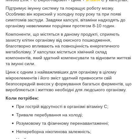
Підтримує імунну систему та покращує роботу мозку.
Особливо він корисний у холодну пору року та при появі
симптомів застуди. Завдяки капсулі, вітаміни надходять до
організму невеликими порціями протягом 8-10 годин.
Компоненти, що містяться в даному продукті, сприяють
захисту клітин організму від окисного пошкодження,
благотворно впливають на повноцінність енергетичного
метаболізму. У капсулах міститься хімічний склад
компонентів, який здатний компенсувати та відновити життєві
та імунні сили.
Цинк є одним з найважливіших для організму в цілому
мікроелементів і його зміст здатний привносити свій
безпосередній внесок у формування багатьох ферментів, що
виробляються і життєво необхідні для людського організму.
Коли потрібен:
При гострій відсутності в організмі вітаміну С;
Тривале перебування на холоді;
Розумовому та фізичному перенавантаженні;
Непереборна нікотинова залежність;