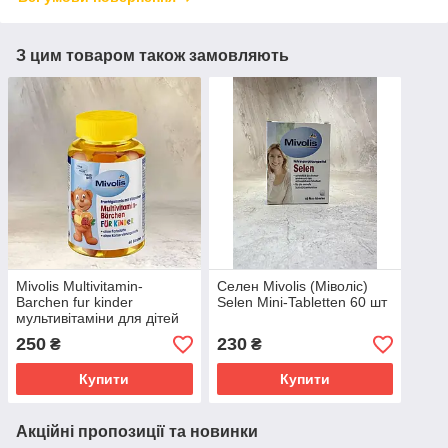
З цим товаром також замовляють
Mivolis Multivitamin-
Селен Mivolis (Міволіс)
Barchen fur kinder
Selen Mini-Tabletten 60 шт
мультивітаміни для дітей
желатинові ведмедики 60
250
230
₴
₴
шт
Купити
Купити
Акційні пропозиції та новинки