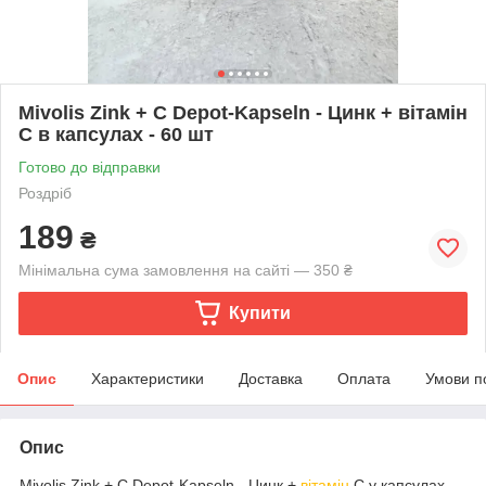
Mivolis Zink + C Depot-Kapseln - Цинк + вітамін
С в капсулах - 60 шт
Готово до відправки
Роздріб
189
₴
Мінімальна сума замовлення на сайті — 350 ₴
Купити
Опис
Характеристики
Доставка
Оплата
Умови п
Опис
Mivolis Zink + C Depot-Kapseln - Цинк +
вітамін
С у капсулах.